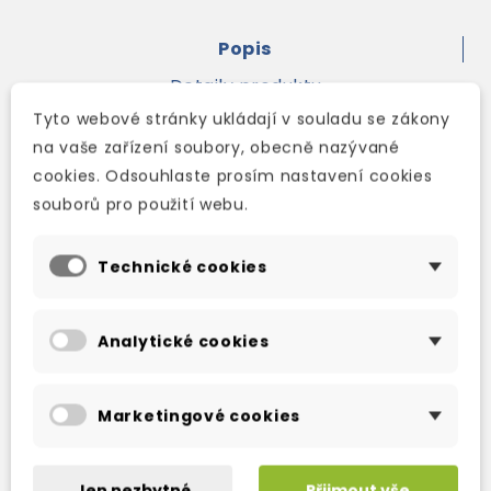
Popis
Detaily produktu
Tyto webové stránky ukládají v souladu se zákony
na vaše zařízení soubory, obecně nazývané
30 animals are brought to life using stunning
cookies. Odsouhlaste prosím nastavení cookies
photography and real sounds. Match the
souborů pro použití webu.
animal recordings to the photographs on the
game boards.
Technické cookies
Contents: CD with recordings of 30 animal
sounds, 4 game boards, 40 counters.
Analytické cookies
Marketingové cookies
OSTATNÍ PRODUKTY VE STEJNÉ KATEGORII
Jen nezbytné
Přijmout vše