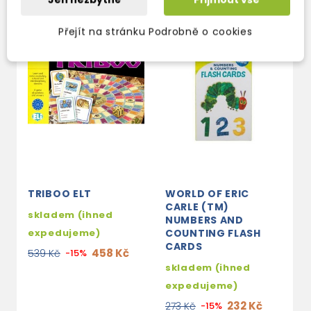
Přejít na stránku Podrobně o cookies
TRIBOO ELT
WORLD OF ERIC
F
CARLE (TM)
skladem (ihned
s
NUMBERS AND
expedujeme)
COUNTING FLASH
e
CARDS
458 Kč
539 Kč
-15%
4
skladem (ihned
expedujeme)
232 Kč
273 Kč
-15%