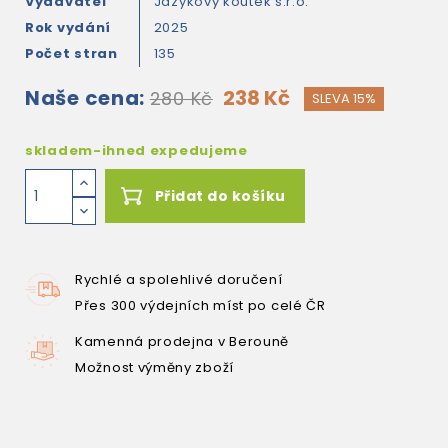
Vydavatel
Jazykový koutek s.r.o.
Rok vydání
2025
Počet stran
135
Naše cena:
238 Kč
280 Kč
SLEVA 15%
skladem-ihned expedujeme
Přidat do košíku
Rychlé a spolehlivé doručení
Přes 300 výdejních míst po celé ČR
Kamenná prodejna v Berouně
Možnost výměny zboží