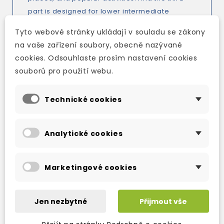
part is designed for lower intermediate
students at the A1/A2 level.
Tyto webové stránky ukládají v souladu se zákony
https://www.jazykovy-koutek.cz/wp-
na vaše zařízení soubory, obecně nazývané
content/RainyDays-CZ_BLOK-1-
cookies. Odsouhlaste prosím nastavení cookies
15_web.pdf
souborů pro použití webu.
Technické cookies
Analytické cookies
TAKÉ DOPORUČUJEME
Marketingové cookies
Jen nezbytné
Přijmout vše