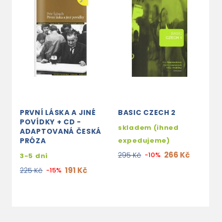
PRVNÍ LÁSKA A JINÉ
BASIC CZECH 2
Č
POVÍDKY + CD -
(
skladem (ihned
ADAPTOVANÁ ČESKÁ
C
PRÓZA
expedujeme)
s
266 Kč
295 Kč
-10%
3-5 dní
e
191 Kč
225 Kč
-15%
4