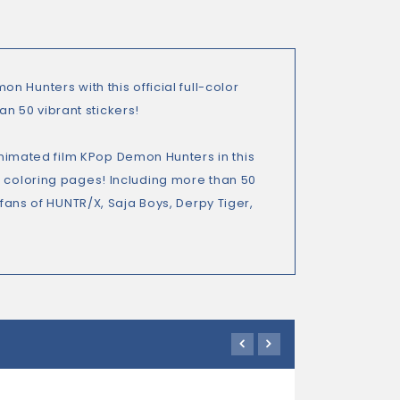
mon Hunters
with this official full-color
n 50 vibrant stickers!
animated film
KPop Demon Hunters
in this
d coloring pages! Including more than 50
 fans of HUNTR/X, Saja Boys, Derpy Tiger,