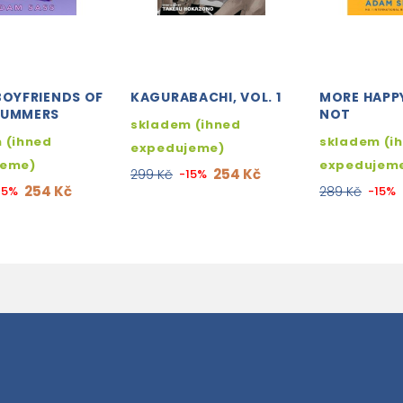
BOYFRIENDS OF
KAGURABACHI, VOL. 1
MORE HAPP
SUMMERS
NOT
skladem (ihned
 (ihned
skladem (i
expedujeme)
jeme)
expedujem
254 Kč
299 Kč
-15%
254 Kč
15%
289 Kč
-15%