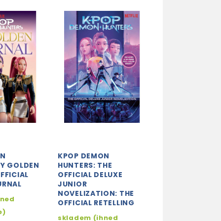
ON
KPOP DEMON
KPOP DEMON
MY GOLDEN
HUNTERS: THE
HUNTERS: THE 
FFICIAL
OFFICIAL DELUXE
IN COMICS: TH
URNAL
JUNIOR
OFFICIAL RETEL
NOVELIZATION: THE
COMIC FORM
hned
OFFICIAL RETELLING
Skladem (ihne
e)
skladem (ihned