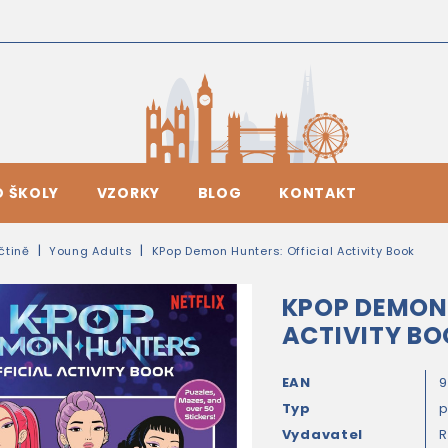
O ŠKOLY
VZORKY
BLOG
KONTAKT
ičtině
Young Adults
KPop Demon Hunters: Official Activity Book
KPOP DEMON 
ACTIVITY B
EAN
9
Typ
Vydavatel