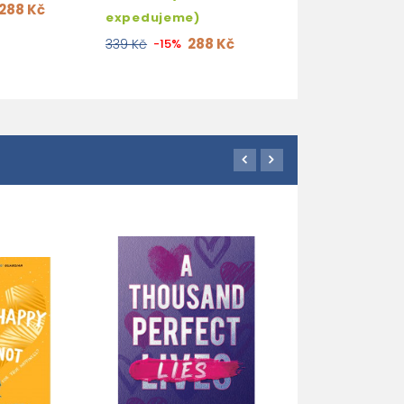
expedujeme)
288 Kč
expedujeme)
288
339 Kč
-15%
288 Kč
339 Kč
-15%