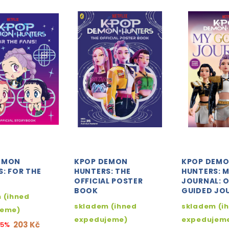
EMON
KPOP DEMON
KPOP DEM
: FOR THE
HUNTERS: THE
HUNTERS: 
OFFICIAL POSTER
JOURNAL: O
BOOK
GUIDED JO
 (ihned
skladem (ihned
skladem (i
jeme)
expedujeme)
expedujem
203 Kč
15%