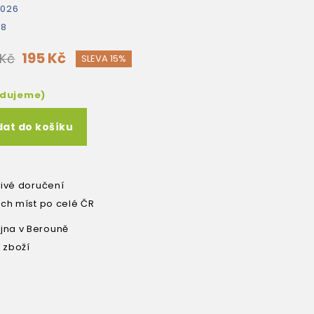
2026
48
195 Kč
 Kč
SLEVA 15%
edujeme)
dat do košíku
livé doručení
ích míst po celé ČR
na v Berouně
 zboží