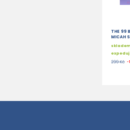
THE 99 
MICAH 
skladem
expedu
299 Kč
-