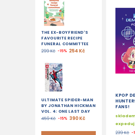
THE EX-BOYFRIEND'S
FAVOURITE RECIPE
FUNERAL COMMITTEE
254 Kč
299 Kč
-15%
KPOP D
ULTIMATE SPIDER-MAN
HUNTERS
BY JONATHAN HICKMAN
FANS!
VOL. 4: ONE LAST DAY
skladem
390 Kč
459 Kč
-15%
expedu
239 Kč
-