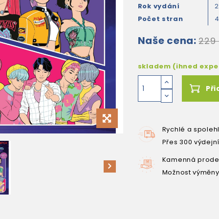
Rok vydání
Počet stran
Naše cena:
229
skladem (ihned exp
Při
Rychlé a spoleh
Přes 300 výdejn
Kamenná prodej
Možnost výměny