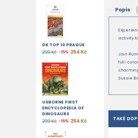
Popis
Experien
activity
DK TOP 10 PRAGUE
254 Kč
299 Kč
-15%
Join Rumi
full-col
charming 
Sussie B
USBORNE FIRST
ENCYCLOPEDIA OF
DINOSAURS
TAKÉ DO
254 Kč
299 Kč
-15%