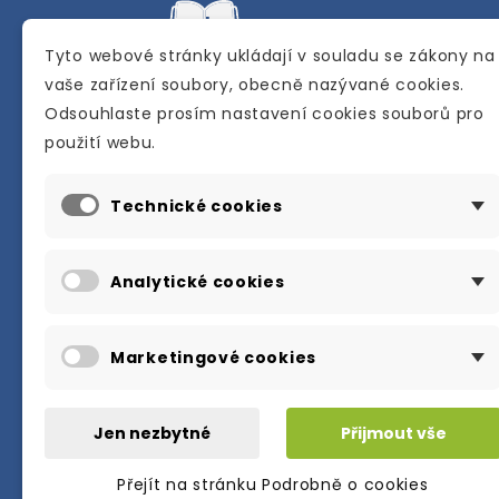
Tyto webové stránky ukládají v souladu se zákony na
vaše zařízení soubory, obecně nazývané cookies.
Odsouhlaste prosím nastavení cookies souborů pro
Internetové a kamenné knihkupectví se
použití webu.
sídlem v Berouně. Specializuje se na pro
materiálů určených pro studium a výuku
Technické cookies
anglického jazyka.
Karly Machové 48 Beroun 266 01
Analytické cookies
+420 734 302 908
info@englishbooks.cz
Marketingové cookies
Jen nezbytné
Přijmout vše
Přejít na stránku Podrobně o cookies
© 2026・englishbooks.cz・all rights res