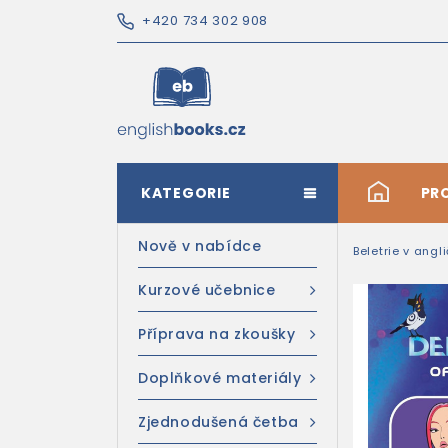
+420 734 302 908
KATEGORIE
#
PR
Nově v nabídce
Beletrie v angl
Kurzové učebnice
Příprava na zkoušky
Doplňkové materiály
Zjednodušená četba