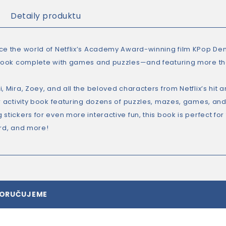
Detaily produktu
ce the world of Netflix’s Academy Award-winning film
KPop De
 book complete with games and puzzles—and featuring more tha
, Mira, Zoey, and all the beloved characters from Netflix’s hit 
or activity book featuring dozens of puzzles, mazes, games, an
stickers for even more interactive fun, this book is perfect for
ird, and more!
PORUČUJEME