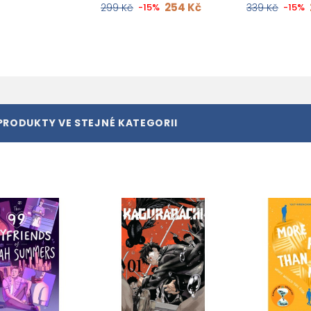
254 Kč
299 Kč
-15%
339 Kč
-15%
PRODUKTY VE STEJNÉ KATEGORII