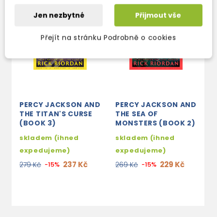
Jen nezbytné
Přijmout vše
Přejít na stránku Podrobně o cookies
PERCY JACKSON AND
PERCY JACKSON AND
P
THE TITAN'S CURSE
THE SEA OF
T
(BOOK 3)
MONSTERS (BOOK 2)
s
skladem (ihned
skladem (ihned
e
expedujeme)
expedujeme)
2
237 Kč
229 Kč
279 Kč
-15%
269 Kč
-15%