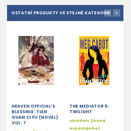
OSTATNÍ PRODUKTY VE STEJNÉ KATEGORII
HEAVEN OFFICIAL'S
THE MEDIATOR 6:
I
BLESSING: TIAN
TWILIGHT
A
GUAN CI FU (NOVEL)
skladem (ihned
3
VOL. 7
expedujeme)
2