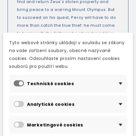
find and return Zeus's stolen property and
bring peace to a warring Mount Olympus. But
to succeed on his quest, Percy will have to do
more than catch the true thief: he must come
to terms with the father who abandoned him;
solve the riddle of the Oracle, which warns him
Tyto webové stránky ukládají v souladu se zákony
of betrayal by a friend; and unravel a
na vaše zařízení soubory, obecně nazývané
treachery more powerful than the gods
cookies. Odsouhlaste prosím nastavení cookies
themselves.
souborů pro použití webu.
Technické cookies
Analytické cookies
TAKÉ DOPORUČUJEME
Marketingové cookies