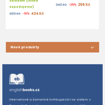
skladem (ihned
255 Kč
340 Kč
-25%
expedujeme)
424 Kč
499 Kč
-15%
Nové produkty
Internetové a kamenné knihkupectví se sídlem v