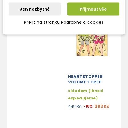
Jen nezbytné
Přijmout vše
Přejít na stránku Podrobně o cookies
HEARTSTOPPER
VOLUME THREE
skladem (ihned
expedujeme)
382 Kč
449 Kč
-15%