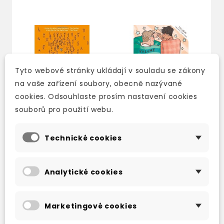
Tyto webové stránky ukládají v souladu se zákony
na vaše zařízení soubory, obecně nazývané
cookies. Odsouhlaste prosím nastavení cookies
souborů pro použití webu.
Technické cookies
I WAS BORN FOR THIS
HEARTSTOPPER
VOLUME TWO
skladem (ihned
2-3 týdny
Analytické cookies
expedujeme)
339 Kč
399 Kč
-15%
229 Kč
269 Kč
-15%
Marketingové cookies