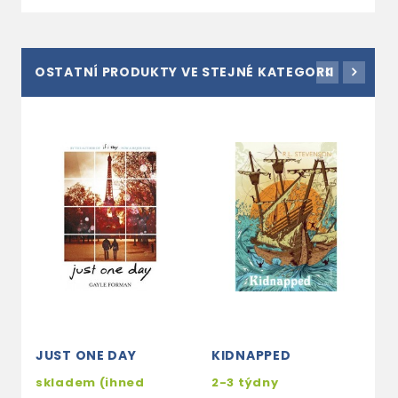
OSTATNÍ PRODUKTY VE STEJNÉ KATEGORII
JUST ONE DAY
KIDNAPPED
W
P
skladem (ihned
2-3 týdny
S