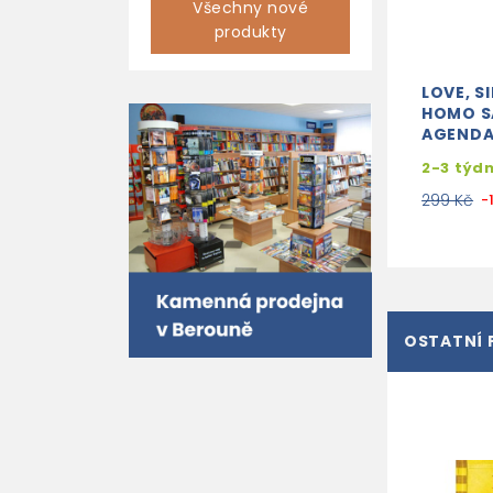
Všechny nové
produkty
LOVE, S
HOMO S
AGEND
2-3 týd
299 Kč
-
OSTATNÍ 