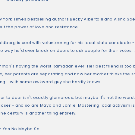
 York Times bestselling authors Becky Albertalli and Aisha S
out the power of love and resistance.
ldberg is cool with volunteering for his local state candidate 
no way he'd ever knock on doors to ask people for their votes..
man's having the worst Ramadan ever. Her best friend is too b
d, her parents are separating and now her mother thinks the sol
ng - with some awkward guy she hardly knows ...
r to door isn't exactly glamorous, but maybe it's not the worst th
closer - and so are Maya and Jamie. Mastering local activism is
the century is another thing entirely.
or Yes No Maybe So: