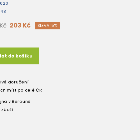
2020
448
203 Kč
 Kč
SLEVA 15%
dat do košíku
livé doručení
ích míst po celé ČR
na v Berouně
 zboží