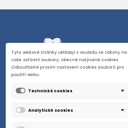
Tyto webové stránky ukládají v souladu se zákony na
vaše zařízení soubory, obecně nazývané cookies.
Odsouhlaste prosím nastavení cookies souborů pro
Internetové a kamenné knihkupectví se
použití webu.
sídlem v Berouně. Specializuje se na pro
materiálů určených pro studium a výuku
Technické cookies
anglického jazyka.
Karly Machové 48 Beroun 266 01
Analytické cookies
+420 734 302 908