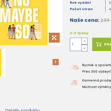
Rok vydání
Počet stran
Naše cena:
239
2-3 týdny
Při
Rychlé a spoleh
Přes 300 výdejn
Kamenná prodej
Možnost výměny
Detaily produktu