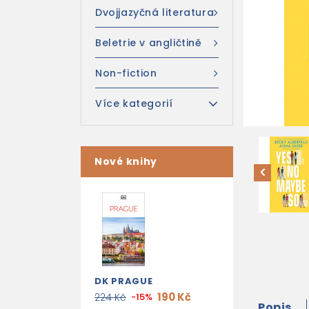
Dvojjazyčná literatura
Beletrie v angličtině
Non-fiction
Více kategorií
Nové knihy
DK PRAGUE
190 Kč
224 Kč
-15%
Popis