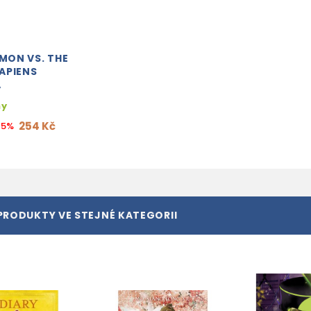
IMON VS. THE
APIENS
A
ny
254 Kč
15%
PRODUKTY VE STEJNÉ KATEGORII