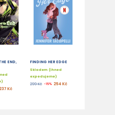
THE END,
FINDING HER EDGE
HUNTING IN A
WORLD WITH M
Skladem (ihned
WIFE VOL. 1
hned
expedujeme)
3-4 týdny
e)
254 Kč
299 Kč
-15%
339
399 Kč
-15%
237 Kč