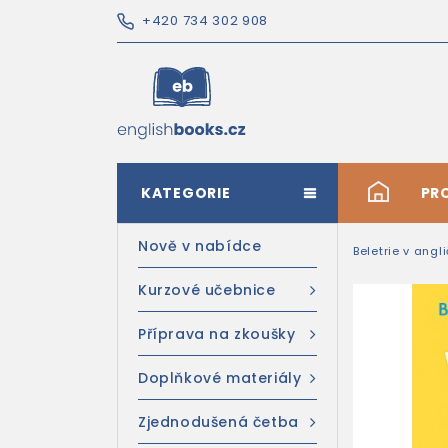
+420 734 302 908
KATEGORIE
#
PR
Nově v nabídce
Beletrie v angl
Kurzové učebnice
Příprava na zkoušky
Doplňkové materiály
Zjednodušená četba