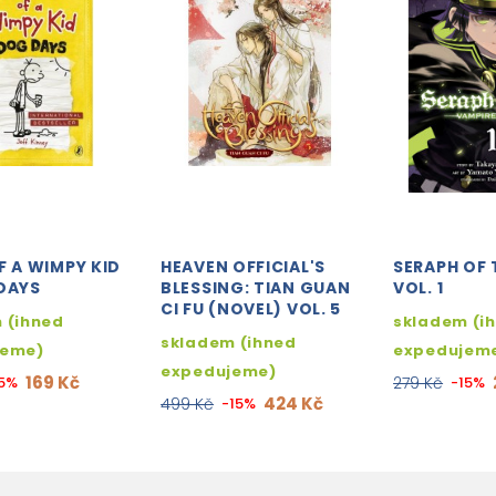
F A WIMPY KID
HEAVEN OFFICIAL'S
SERAPH OF 
DAYS
BLESSING: TIAN GUAN
VOL. 1
CI FU (NOVEL) VOL. 5
 (ihned
skladem (i
skladem (ihned
jeme)
expedujem
expedujeme)
169 Kč
15%
279 Kč
-15%
424 Kč
499 Kč
-15%