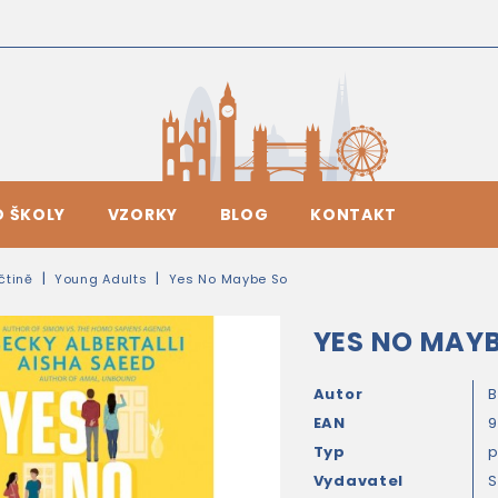
O ŠKOLY
VZORKY
BLOG
KONTAKT
ičtině
Young Adults
Yes No Maybe So
YES NO MAYB
Autor
B
EAN
9
Typ
Vydavatel
S