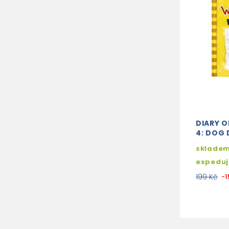
DIARY O
4: DOG 
skladem
expedu
199 Kč
-