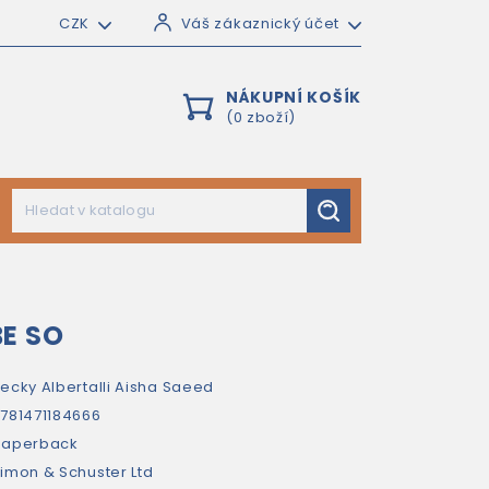
CZK
Váš zákaznický účet
NÁKUPNÍ KOŠÍK
(0 zboží)
E SO
ecky Albertalli
Aisha Saeed
781471184666
paperback
imon & Schuster Ltd