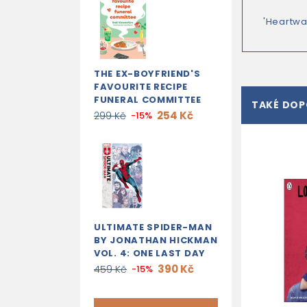
'Heartwa
THE EX-BOYFRIEND'S
FAVOURITE RECIPE
FUNERAL COMMITTEE
TAKÉ DO
254 Kč
299 Kč
-15%
ULTIMATE SPIDER-MAN
BY JONATHAN HICKMAN
VOL. 4: ONE LAST DAY
390 Kč
459 Kč
-15%