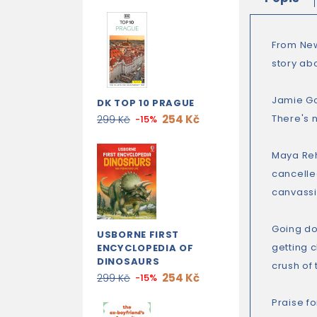
From New
story ab
Jamie Go
DK TOP 10 PRAGUE
254 Kč
There's 
299 Kč
-15%
Maya Reh
cancelle
canvassi
Going doo
USBORNE FIRST
getting 
ENCYCLOPEDIA OF
DINOSAURS
crush of 
254 Kč
299 Kč
-15%
Praise f