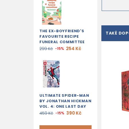
THE EX-BOYFRIEND'S
TAKÉ DO
FAVOURITE RECIPE
FUNERAL COMMITTEE
254 Kč
299 Kč
-15%
ULTIMATE SPIDER-MAN
BY JONATHAN HICKMAN
VOL. 4: ONE LAST DAY
390 Kč
459 Kč
-15%