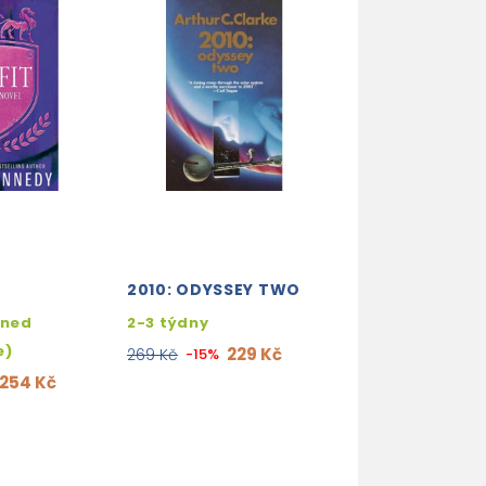
2010: ODYSSEY TWO
A STORM OF S
2: BLOOD AND
hned
2-3 týdny
(UK EDITION)
e)
229 Kč
269 Kč
-15%
skladem (ihne
254 Kč
expedujeme)
212
249 Kč
-15%