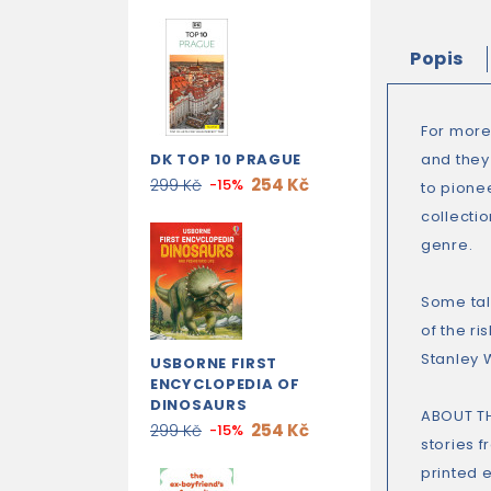
Popis
For more 
DK TOP 10 PRAGUE
and they
254 Kč
299 Kč
-15%
to pionee
collectio
genre.
Some tal
of the ri
Stanley 
USBORNE FIRST
ENCYCLOPEDIA OF
DINOSAURS
ABOUT TH
254 Kč
299 Kč
-15%
stories f
printed 