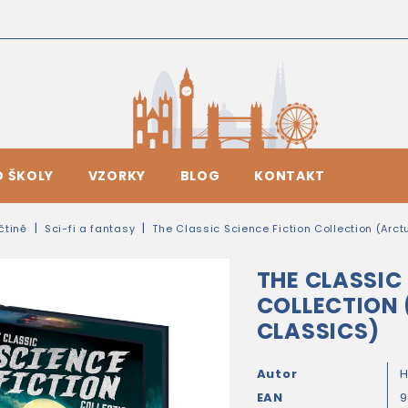
O ŠKOLY
VZORKY
BLOG
KONTAKT
ičtině
Sci-fi a fantasy
The Classic Science Fiction Collection (Arct
THE CLASSIC
COLLECTION 
CLASSICS)
Autor
H
EAN
9