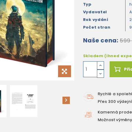
Typ
Vydavatel
A
Rok vydání
Počet stran
9
Naše cena:
599
Skladem (ihned exp
Při
Rychlé a spoleh
Přes 300 výdejn
Kamenná prodej
Možnost výměny