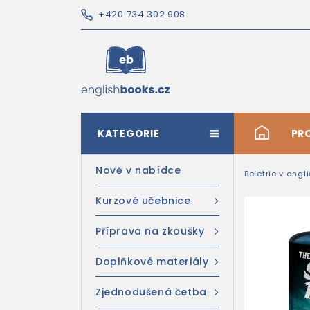
+420 734 302 908
KATEGORIE
#
PR
Nově v nabídce
Beletrie v angl
Kurzové učebnice
Příprava na zkoušky
Doplňkové materiály
Zjednodušená četba