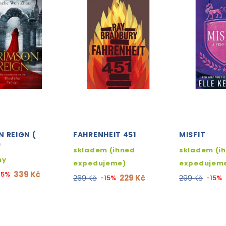
 REIGN (
FAHRENHEIT 451
MISFIT
)
skladem (ihned
skladem (i
ny
expedujeme)
expedujem
339 Kč
15%
229 Kč
269 Kč
-15%
299 Kč
-15%