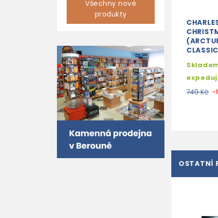
Všechny nové
produkty
CHARLES
CHRIST
(ARCTUR
CLASSIC
Skladem
expedu
749 Kč
-
OSTATNÍ 