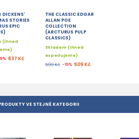
 DICKENS'
THE CLASSIC EDGAR
MAS STORIES
ALLAN POE
US EPIC
COLLECTION
S)
(ARCTURUS PULP
CLASSICS)
 (ihned
Skladem (ihned
jeme)
expedujeme)
637 Kč
15%
509 Kč
599 Kč
-15%
PRODUKTY VE STEJNÉ KATEGORII