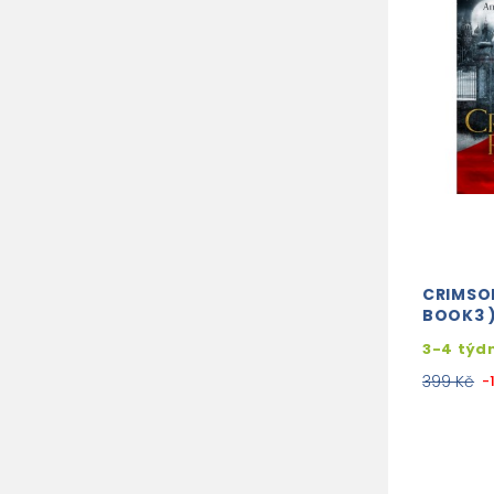
CRIMSON
BOOK3 
3-4 týd
399 Kč
-