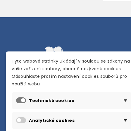
Tyto webové stránky ukládají v souladu se zákony na
vaše zařízení soubory, obecně nazývané cookies.
Odsouhlaste prosím nastavení cookies souborů pro
Internetové a kamenné knihkupectví se
použití webu.
sídlem v Berouně. Specializuje se na pro
materiálů určených pro studium a výuku
Technické cookies
anglického jazyka.
Karly Machové 48 Beroun 266 01
Analytické cookies
+420 734 302 908