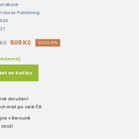
hardback
rcturus Publishing
2025
27
509 Kč
 Kč
SLEVA 15%
edujeme)
dat do košíku
livé doručení
ích míst po celé ČR
na v Berouně
 zboží