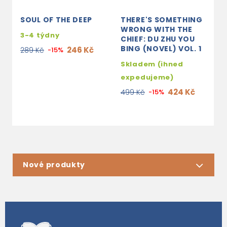
SOUL OF THE DEEP
THERE'S SOMETHING
T
WRONG WITH THE
3-4 týdny
s
CHIEF: DU ZHU YOU
BING (NOVEL) VOL. 1
e
246 Kč
289 Kč
-15%
3
Skladem (ihned
expedujeme)
424 Kč
499 Kč
-15%
Nové produkty