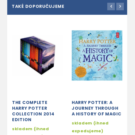
TAKÉ DOPORUČUJEME
THE COMPLETE
HARRY POTTER: A
H
HARRY POTTER
JOURNEY THROUGH
T
COLLECTION 2014
A HISTORY OF MAGIC
A
EDITION
skladem (ihned
s
skladem (ihned
expedujeme)
e