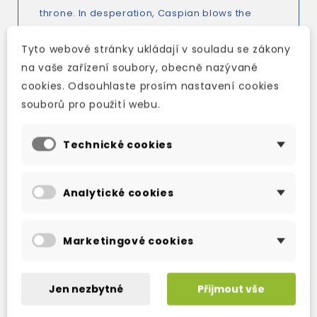
throne. In desperation, Caspian blows the
magic horn, calling on Peter, Susan, Lucy and
Tyto webové stránky ukládají v souladu se zákony
Edmund in Narnia's hour of need. This is the
na vaše zařízení soubory, obecně nazývané
fourth adventure in the exciting Chronicles of
cookies. Odsouhlaste prosím nastavení cookies
Narnia.
souborů pro použití webu.
Technické cookies
TAKÉ DOPORUČUJEME
Analytické cookies
Marketingové cookies
Jen nezbytné
Přijmout vše