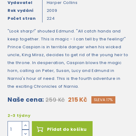
Vydavatel
Harper Collins
Rok vydání
2009
Počet stran
224
"Look sharp!" shouted Edmund. "All catch hands and
keep together. This is magic - I can tell by the feeling!"
Prince Caspian is in terrible danger when his wicked
uncle, King Miraz, decides to get rid of the young heir to
the throne. In desperation, Caspian blows the magic
horn, calling on Peter, Susan, Lucy and Edmund in
Narnia's hour of need. This is the fourth adventure in
the exciting Chronicles of Narnia.
Naše cena:
215 Kč
259 Kč
SLEVA 17%
2-3 týdny
Přidat do košíku