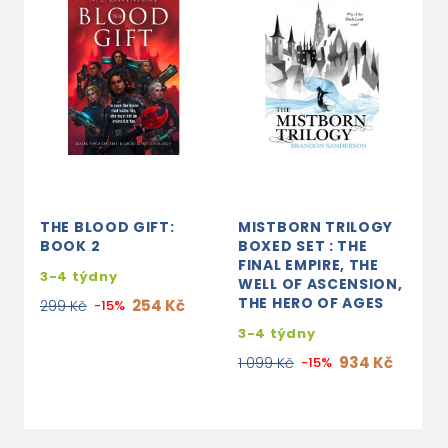
THE BLOOD GIFT:
MISTBORN TRILOGY
T
BOOK 2
BOXED SET : THE
R
FINAL EMPIRE, THE
Q
3-4 týdny
WELL OF ASCENSION,
S
THE HERO OF AGES
254 Kč
299 Kč
-15%
e
3-4 týdny
2
934 Kč
1 099 Kč
-15%