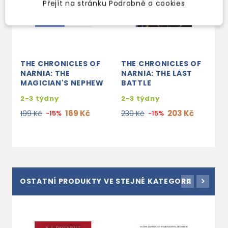
Přejít na stránku Podrobně o cookies
THE CHRONICLES OF
THE CHRONICLES OF
T
NARNIA: THE
NARNIA: THE LAST
N
MAGICIAN'S NEPHEW
BATTLE
A
2-3 týdny
2-3 týdny
2
169 Kč
203 Kč
199 Kč
-15%
239 Kč
-15%
2
OSTATNÍ PRODUKTY VE STEJNÉ KATEGORII