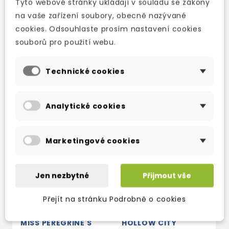
Tyto webové stránky ukládají v souladu se zákony
na vaše zařízení soubory, obecně nazývané
cookies. Odsouhlaste prosím nastavení cookies
souborů pro použití webu.
TAKÉ DOPORUČUJEME
Technické cookies
Analytické cookies
Marketingové cookies
Jen nezbytné
Přijmout vše
Přejít na stránku Podrobně o cookies
MISS PEREGRINE'S
HOLLOW CITY
L