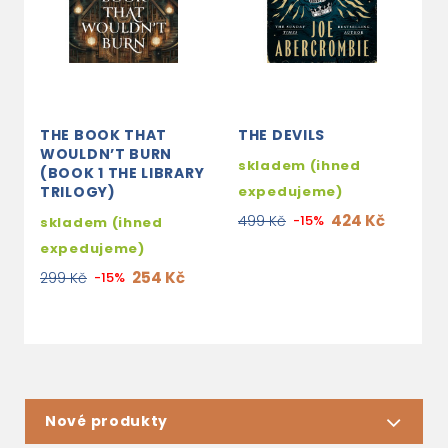
THE BOOK THAT
THE DEVILS
S
WOULDN’T BURN
(
skladem (ihned
(BOOK 1 THE LIBRARY
M
TRILOGY)
expedujeme)
s
424 Kč
499 Kč
-15%
skladem (ihned
e
expedujeme)
3
254 Kč
299 Kč
-15%
Nové produkty