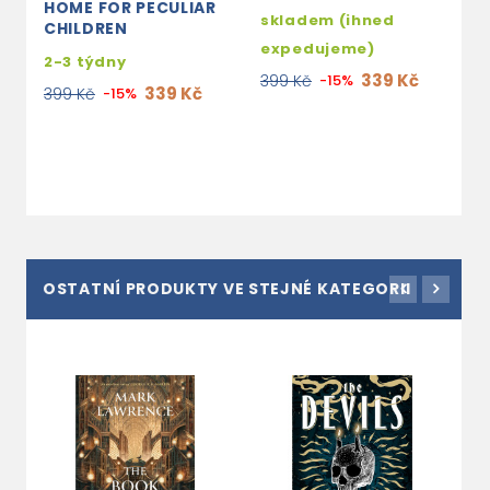
HOME FOR PECULIAR
skladem (ihned
s
CHILDREN
expedujeme)
e
2-3 týdny
339 Kč
399 Kč
-15%
3
339 Kč
399 Kč
-15%
OSTATNÍ PRODUKTY VE STEJNÉ KATEGORII