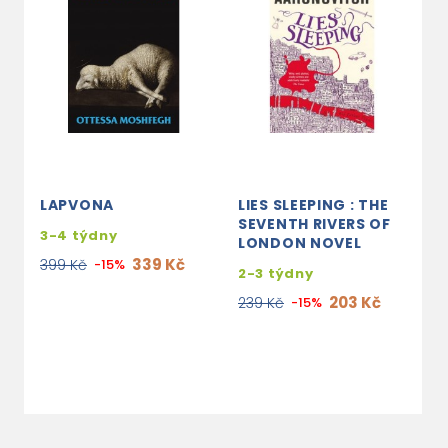
LAPVONA
LIES SLEEPING : THE
D
SEVENTH RIVERS OF
R
3-4 týdny
LONDON NOVEL
C
V
339 Kč
399 Kč
-15%
2-3 týdny
s
203 Kč
239 Kč
-15%
e
4