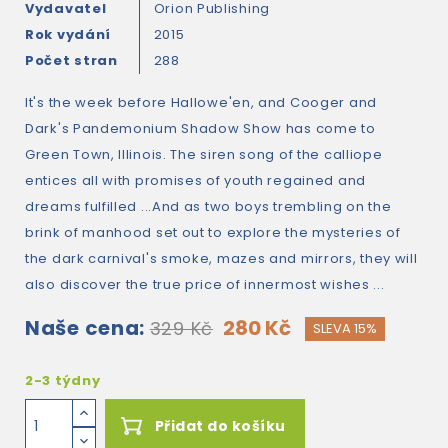
Vydavatel
Orion Publishing
Rok vydání
2015
Počet stran
288
It's the week before Hallowe'en, and Cooger and
Dark's Pandemonium Shadow Show has come to
Green Town, Illinois. The siren song of the calliope
entices all with promises of youth regained and
dreams fulfilled ...And as two boys trembling on the
brink of manhood set out to explore the mysteries of
the dark carnival's smoke, mazes and mirrors, they will
also discover the true price of innermost wishes ...
Naše cena:
280 Kč
329 Kč
SLEVA 15%
2-3 týdny
Přidat do košíku