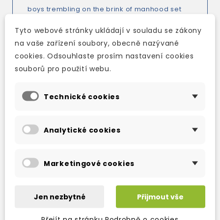
boys trembling on the brink of manhood set
out to explore the mysteries of the dark
Tyto webové stránky ukládají v souladu se zákony
carnival's smoke, mazes and mirrors, they will
na vaše zařízení soubory, obecně nazývané
also discover the true price of innermost
cookies. Odsouhlaste prosím nastavení cookies
wishes ...
souborů pro použití webu.
Technické cookies
TAKÉ DOPORUČUJEME
Analytické cookies
Marketingové cookies
Jen nezbytné
Přijmout vše
Přejít na stránku Podrobně o cookies