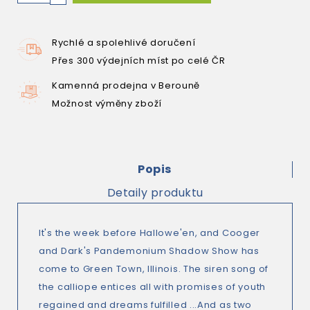
Rychlé a spolehlivé doručení
Přes 300 výdejních míst po celé ČR
Kamenná prodejna v Berouně
Možnost výměny zboží
Popis
Detaily produktu
It's the week before Hallowe'en, and Cooger
and Dark's Pandemonium Shadow Show has
come to Green Town, Illinois. The siren song of
the calliope entices all with promises of youth
regained and dreams fulfilled ...And as two