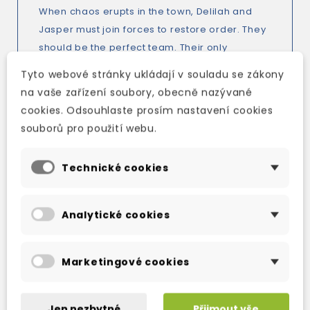
When chaos erupts in the town, Delilah and
Jasper must join forces to restore order. They
should be the perfect team. Their only
problem? Their growing attraction to each
Tyto webové stránky ukládají v souladu se zákony
other might be distracting them from their
na vaše zařízení soubory, obecně nazývané
work…
cookies. Odsouhlaste prosím nastavení cookies
souborů pro použití webu.
Technické cookies
TAKÉ DOPORUČUJEME
Analytické cookies
Marketingové cookies
Jen nezbytné
Přijmout vše