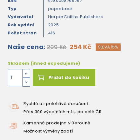
EAN
9780008765767
Typ
paperback
Vydavatel
HarperCollins Publishers
Rok vydání
2025
Počet stran
416
Naše cena:
254 Kč
299 Kč
SLEVA 15%
Skladem (ihned expedujeme)
Přidat do košíku
Rychlé a spolehlivé doručení
Přes 300 výdejních míst po celé ČR
Kamenná prodejna v Berouně
Možnost výměny zboží