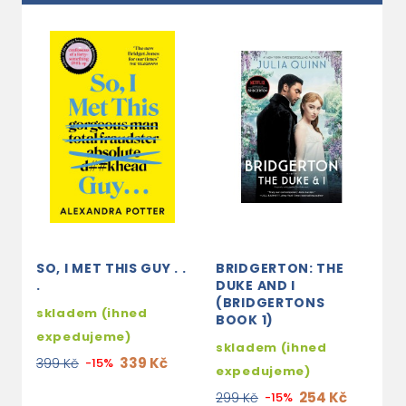
SO, I MET THIS GUY . .
BRIDGERTON: THE
T
.
DUKE AND I
3
(BRIDGERTONS
skladem (ihned
BOOK 1)
2
expedujeme)
skladem (ihned
339 Kč
399 Kč
-15%
expedujeme)
254 Kč
299 Kč
-15%