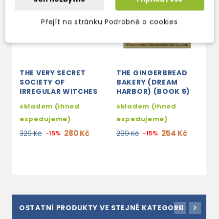
Přejít na stránku Podrobně o cookies
THE VERY SECRET
THE GINGERBREAD
T
SOCIETY OF
BAKERY (DREAM
B
IRREGULAR WITCHES
HARBOR) (BOOK 5)
D
(
skladem (ihned
skladem (ihned
s
expedujeme)
expedujeme)
e
280 Kč
254 Kč
329 Kč
-15%
299 Kč
-15%
2
OSTATNÍ PRODUKTY VE STEJNÉ KATEGORII