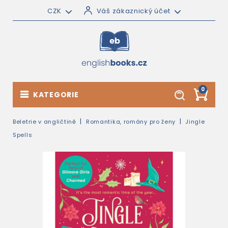
CZK
Váš zákaznický účet
0
KATEGORIE
Beletrie v angličtině
Romantika, romány pro ženy
Jingle
Spells