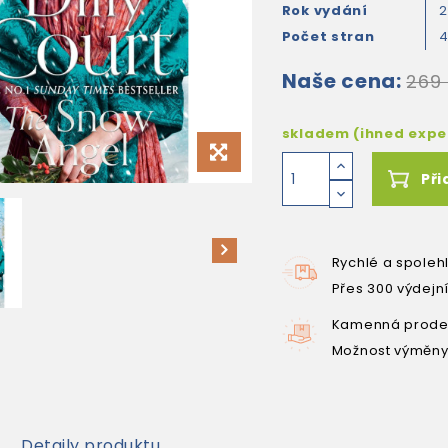
Rok vydání
Počet stran
Naše cena:
269
skladem (ihned exp
Při
Rychlé a spoleh
Přes 300 výdejn
Kamenná prodej
Možnost výměny
Detaily produktu