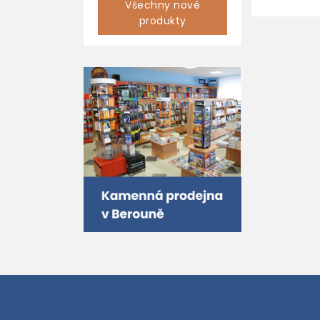
Všechny nové
produkty