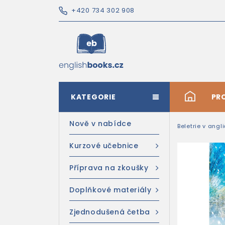
+420 734 302 908
KATEGORIE
#
PR
Nově v nabídce
Beletrie v angl
Kurzové učebnice
Příprava na zkoušky
Doplňkové materiály
Zjednodušená četba