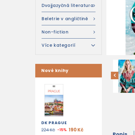
Dvojjazyčná literatura
Beletrie v angličtině
Non-fiction
Více kategorií
Nové knihy
DK PRAGUE
190 Kč
224 Kč
-15%
Popis