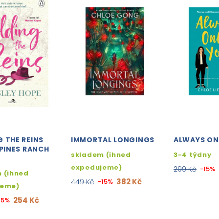
 THE REINS
IMMORTAL LONGINGS
ALWAYS ON
 PINES RANCH
skladem (ihned
3-4 týdny
expedujeme)
299 Kč
-15%
 (ihned
382 Kč
449 Kč
-15%
jeme)
254 Kč
15%