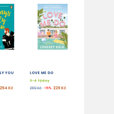
LY YOU
LOVE ME DO
BURY OUR BONE
THE MIDNIGHT 
3-4 týdny
skladem (ihne
254 Kč
229 Kč
269 Kč
-15%
expedujeme)
424
499 Kč
-15%