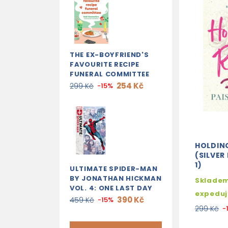
THE EX-BOYFRIEND'S
FAVOURITE RECIPE
FUNERAL COMMITTEE
254 Kč
299 Kč
-15%
HOLDING
(SILVER
1)
ULTIMATE SPIDER-MAN
BY JONATHAN HICKMAN
Skladem
VOL. 4: ONE LAST DAY
expedu
390 Kč
459 Kč
-15%
299 Kč
-