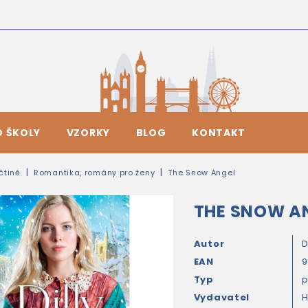
O ŠKOLY
VZORKY
BLOG
KONTAKT
ičtině
Romantika, romány pro ženy
The Snow Angel
THE SNOW A
Autor
D
EAN
Typ
Vydavatel
H