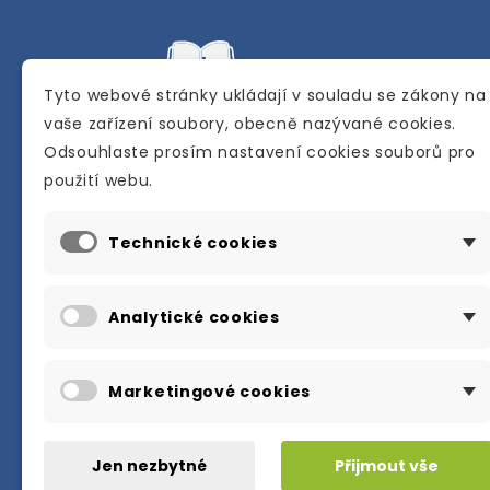
Tyto webové stránky ukládají v souladu se zákony na
vaše zařízení soubory, obecně nazývané cookies.
Odsouhlaste prosím nastavení cookies souborů pro
Internetové a kamenné knihkupectví se
použití webu.
sídlem v Berouně. Specializuje se na pro
materiálů určených pro studium a výuku
Technické cookies
anglického jazyka.
Karly Machové 48 Beroun 266 01
Analytické cookies
+420 734 302 908
info@englishbooks.cz
Marketingové cookies
Jen nezbytné
Přijmout vše