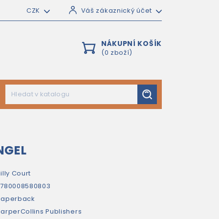
CZK
Váš zákaznický účet
NÁKUPNÍ KOŠÍK
(0 zboží)
NGEL
illy Court
9780008580803
paperback
arperCollins Publishers