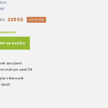
2024
480
229 Kč
 Kč
SLEVA 15%
edujeme)
dat do košíku
livé doručení
ích míst po celé ČR
na v Berouně
 zboží