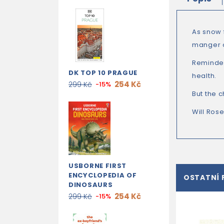
As snow 
manger of
Reminded
DK TOP 10 PRAGUE
health.
254 Kč
299 Kč
-15%
But the 
Will Rose
USBORNE FIRST
ENCYCLOPEDIA OF
OSTATNÍ 
DINOSAURS
254 Kč
299 Kč
-15%