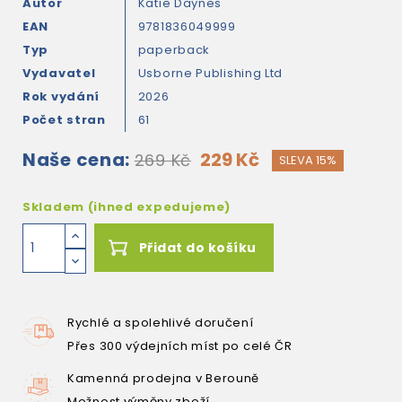
Autor
Katie Daynes
EAN
9781836049999
Typ
paperback
Vydavatel
Usborne Publishing Ltd
Rok vydání
2026
Počet stran
61
Naše cena:
229 Kč
269 Kč
SLEVA 15%
Skladem (ihned expedujeme)
Přidat do košíku
Rychlé a spolehlivé doručení
Přes 300 výdejních míst po celé ČR
Kamenná prodejna v Berouně
Možnost výměny zboží