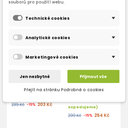
souborů pro použití webu.
Technické cookies
Analytické cookies
Marketingové cookies
RONALDO
FIFA WORLD CUP
Jen nezbytné
Přijmout vše
(FOOTBALL STORIES)
2026 KIDS'
HANDBOOK: THE
Skladem (ihned
Přejít na stránku Podrobně o cookies
OFFICIAL GUIDE
expedujeme)
skladem (ihned
203 Kč
239 Kč
-15%
expedujeme)
254 Kč
299 Kč
-15%