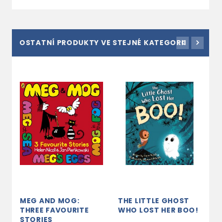
OSTATNÍ PRODUKTY VE STEJNÉ KATEGORII
MEG AND MOG:
THE LITTLE GHOST
B
THREE FAVOURITE
WHO LOST HER BOO!
A
STORIES
B