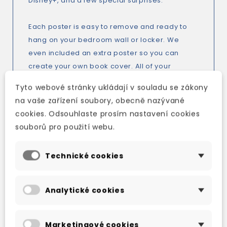
Disney+, and a few special surprises.
Each poster is easy to remove and ready to
hang on your bedroom wall or locker. We
even included an extra poster so you can
create your own book cover. All of your
favourites are here in this must-have
Tyto webové stránky ukládají v souladu se zákony
collection – Greg Heffley, Rowley Jefferson,
na vaše zařízení soubory, obecně nazývané
Manny, Rodrick, and Löded Diper.
cookies. Odsouhlaste prosím nastavení cookies
But be careful as you turn the pages – one of
souborů pro použití webu.
these posters may or may not be the dreaded
Cheese Touch!
Technické cookies
Analytické cookies
TAKÉ DOPORUČUJEME
Marketingové cookies