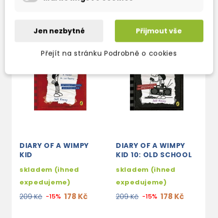
Jen nezbytné
Přijmout vše
Přejít na stránku Podrobně o cookies
DIARY OF A WIMPY
DIARY OF A WIMPY
D
KID
KID 10: OLD SCHOOL
K
M
skladem (ihned
skladem (ihned
s
expedujeme)
expedujeme)
e
178 Kč
178 Kč
209 Kč
-15%
209 Kč
-15%
2