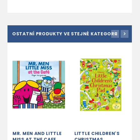
OSTATNÍ PRODUKTY VE STEJNÉ KATEGORII
MR. MEN AND LITTLE
LITTLE CHILDREN'S
U
MISS AT THE CAFE
CHRISTMAS
R