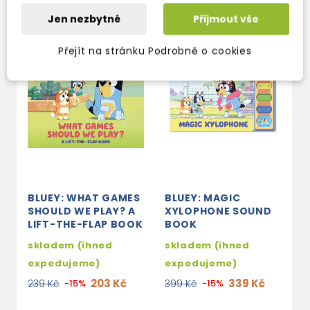
Jen nezbytné
Přijmout vše
Přejít na stránku Podrobně o cookies
BLUEY: WHAT GAMES
BLUEY: MAGIC
B
SHOULD WE PLAY? A
XYLOPHONE SOUND
O
LIFT-THE-FLAP BOOK
BOOK
s
skladem (ihned
skladem (ihned
e
expedujeme)
expedujeme)
2
203 Kč
339 Kč
239 Kč
-15%
399 Kč
-15%