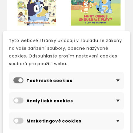
Tyto webové stránky ukládají v souladu se zákony
BLUEY: WHERE'S
BLUEY: WHAT GAMES
B
na vaše zařízení soubory, obecně nazývané
BLUEY? : A SEARCH-
SHOULD WE PLAY? A
A
cookies. Odsouhlaste prosím nastavení cookies
AND-FIND BOOK
LIFT-THE-FLAP BOOK
B
souborů pro použití webu.
skladem (ihned
skladem (ihned
s
expedujeme)
expedujeme)
e
Technické cookies
220 Kč
203 Kč
259 Kč
-15%
239 Kč
-15%
7
Analytické cookies
Marketingové cookies
TAKÉ DOPORUČUJEME