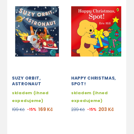
SUZY ORBIT,
HAPPY CHRISTMAS,
B
ASTRONAUT
SPOT!
O
M
skladem (ihned
skladem (ihned
I
expedujeme)
expedujeme)
s
169 Kč
203 Kč
199 Kč
-15%
239 Kč
-15%
e
2