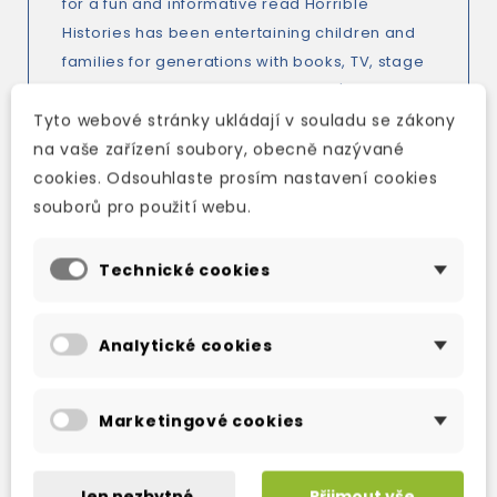
for a fun and informative read Horrible
Histories has been entertaining children and
families for generations with books, TV, stage
show, magazines, games and 2019's brilliantly
funny Horrible Histories: the Movie - Rotten
Tyto webové stránky ukládají v souladu se zákony
Romans. Get your history right here and collect
na vaše zařízení soubory, obecně nazývané
the whole horrible lot. Read all about it!
cookies. Odsouhlaste prosím nastavení cookies
souborů pro použití webu.
Technické cookies
TAKÉ DOPORUČUJEME
Analytické cookies
Marketingové cookies
Jen nezbytné
Přijmout vše