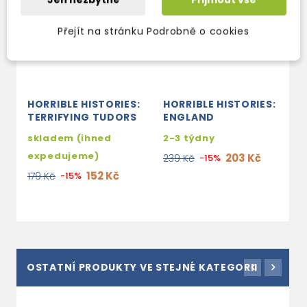
Přejít na stránku Podrobně o cookies
HORRIBLE HISTORIES:
HORRIBLE HISTORIES:
H
TERRIFYING TUDORS
ENGLAND
D
D
skladem (ihned
2-3 týdny
2
expedujeme)
203 Kč
239 Kč
-15%
2
152 Kč
179 Kč
-15%
OSTATNÍ PRODUKTY VE STEJNÉ KATEGORII