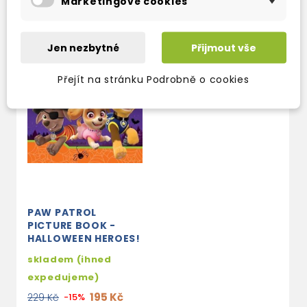
Marketingové cookies
Jen nezbytné
Přijmout vše
Přejít na stránku Podrobně o cookies
PAW PATROL
PICTURE BOOK -
HALLOWEEN HEROES!
skladem (ihned
expedujeme)
195 Kč
229 Kč
-15%