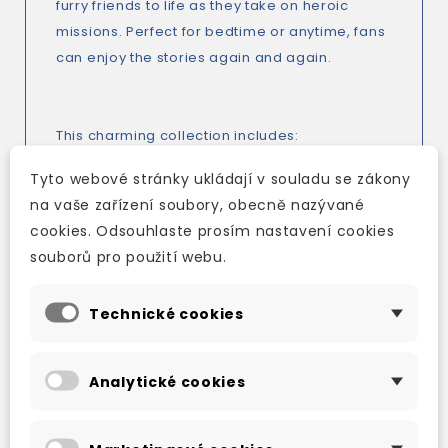
furry friends to life as they take on heroic
missions. Perfect for bedtime or anytime, fans
can enjoy the stories again and again.
This charming collection includes:
Itty-Bitty Kitty Rescue
Tyto webové stránky ukládají v souladu se zákony
Puppy Birthday to You!
na vaše zařízení soubory, obecně nazývané
Pirate Pups!
cookies. Odsouhlaste prosím nastavení cookies
All-Star Pups!
souborů pro použití webu.
Jurassic Bark!
Save the School Bus!
Technické cookies
Adventures with Grandpa!
Analytické cookies
TAKÉ DOPORUČUJEME