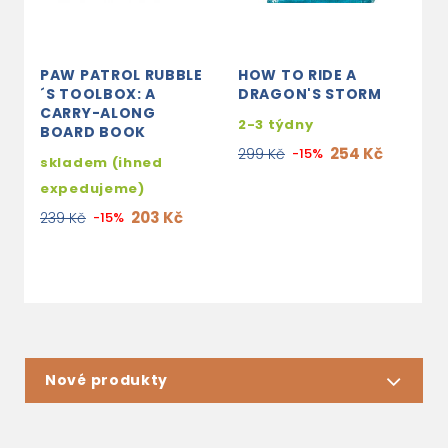
PAW PATROL RUBBLE
HOW TO RIDE A
T
´S TOOLBOX: A
DRAGON'S STORM
S
CARRY-ALONG
2-3 týdny
s
BOARD BOOK
e
254 Kč
299 Kč
-15%
skladem (ihned
2
expedujeme)
203 Kč
239 Kč
-15%
Nové produkty