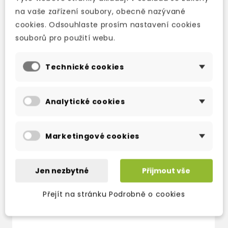
NOTES ON A
THE HUMANS
na vaše zařízení soubory, obecně nazývané
NERVOUS PLANET
cookies. Odsouhlaste prosím nastavení cookies
skladem (ihned
skladem (ihned
souborů pro použití webu.
expedujeme)
expedujeme)
254 Kč
299 Kč
-15%
280 Kč
329 Kč
-15%
Technické cookies
Analytické cookies
Marketingové cookies
Jen nezbytné
Přijmout vše
Přejít na stránku Podrobně o cookies