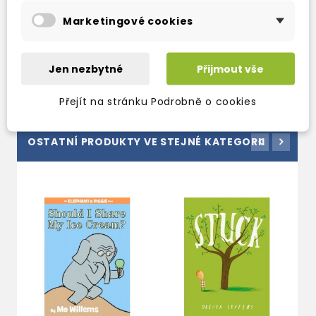
she is going to miss her Mother Bear. Can
Mother Bear reassure her that they will all be
Marketingové cookies
there waiting for her when she wakes in the
spring?
Jen nezbytné
Přijmout vše
Přejít na stránku Podrobně o cookies
OSTATNÍ PRODUKTY VE STEJNÉ KATEGORII