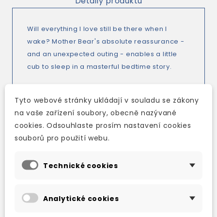
Detaily produktu
Will everything I love still be there when I
wake? Mother Bear's absolute reassurance -
and an unexpected outing - enables a little
cub to sleep in a masterful bedtime story.
From author Amy Hest and artist Lauren Tobia
Tyto webové stránky ukládají v souladu se zákony
comes a warm and touching story that is sure
na vaše zařízení soubory, obecně nazývané
to comfort all little bears before bedtime. On
cookies. Odsouhlaste prosím nastavení cookies
the first night of winter, Little Miss Bear will not
souborů pro použití webu.
go to sleep. She simply refuses. "Winter is for
sleeping," Mother Bear tells her. "All bears
Technické cookies
sleep, all winter long." But all winter long is
much too long for Little Miss Bear. She is going
to miss her stars and her moon, and she is
Analytické cookies
going to miss rolling on her hills. Most of all,