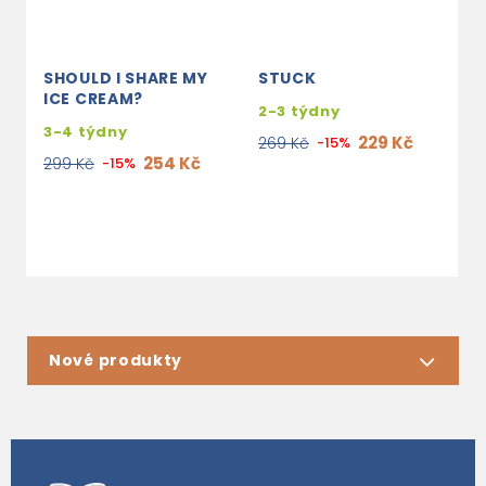
SHOULD I SHARE MY
STUCK
P
ICE CREAM?
K
2-3 týdny
3-4 týdny
s
229 Kč
269 Kč
-15%
e
254 Kč
299 Kč
-15%
2
Nové produkty