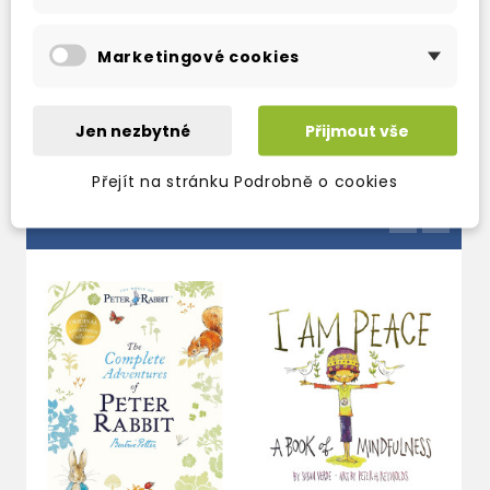
story shows where bear has been and
features clearly labeled street and place
Marketingové cookies
names.
Jen nezbytné
Přijmout vše
Přejít na stránku Podrobně o cookies
OSTATNÍ PRODUKTY VE STEJNÉ KATEGORII