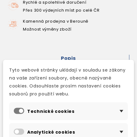
Rychlé a spolehlivé doručení
Přes 300 výdejních míst po celé ČR
Kamenná prodejna v Berouně
Možnost výměny zboží
Popis
Detaily produktu
Tyto webové stránky ukládají v souladu se zákony
na vaše zařízení soubory, obecně nazývané
cookies. Odsouhlaste prosím nastavení cookies
Have fun with Debbie Harter's big, kind-
souborů pro použití webu.
hearted bear on his daily walks round town!
With large type, an easy-to-remember
rhyming text and bold artwork, this bright and
Technické cookies
busy picture book offers an excellent way of
introducing the days of the week and basic
Analytické cookies
local geography. A town map at the end of the