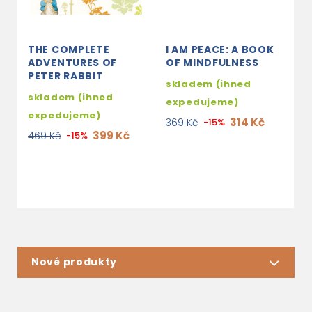
THE COMPLETE
I AM PEACE: A BOOK
U
ADVENTURES OF
OF MINDFULNESS
F
PETER RABBIT
Q
skladem (ihned
A
skladem (ihned
expedujeme)
P
expedujeme)
314 Kč
369 Kč
-15%
s
399 Kč
469 Kč
-15%
e
2
Nové produkty