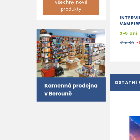
Všechny nové
produkty
INTERVI
VAMPIR
3-5 dní
329 Kč
-
OSTATNÍ 