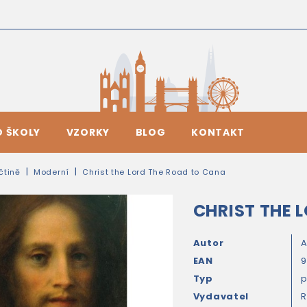
O ŠKOLY
VZORKY
BLOG
KONTAKT
ičtině
Moderní
Christ the Lord The Road to Cana
CHRIST THE 
Autor
A
EAN
9
Typ
Vydavatel