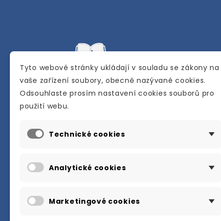
Tyto webové stránky ukládají v souladu se zákony na
vaše zařízení soubory, obecně nazývané cookies.
Odsouhlaste prosím nastavení cookies souborů pro
Internetové a kamenné knihkupectví se
použití webu.
sídlem v Berouně. Specializuje se na pro
materiálů určených pro studium a výuku
Technické cookies
anglického jazyka.
Karly Machové 48 Beroun 266 01
Analytické cookies
+420 734 302 908
info@englishbooks.cz
Marketingové cookies