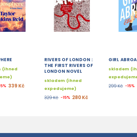
HERE
RIVERS OF LONDON :
GIRL ABRO
THE FIRST RIVERS OF
 (ihned
skladem (i
LONDON NOVEL
jeme)
expedujem
skladem (ihned
339 Kč
15%
299 Kč
-15%
expedujeme)
280 Kč
329 Kč
-15%