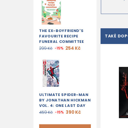
THE EX-BOYFRIEND'S
TAKÉ DO
FAVOURITE RECIPE
FUNERAL COMMITTEE
254 Kč
299 Kč
-15%
ULTIMATE SPIDER-MAN
BY JONATHAN HICKMAN
VOL. 4: ONE LAST DAY
390 Kč
459 Kč
-15%