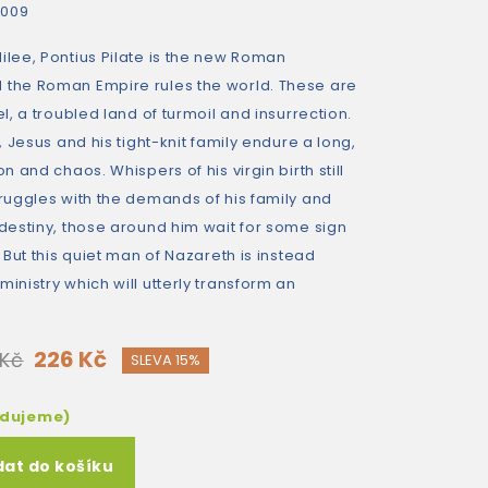
2009
ilee, Pontius Pilate is the new Roman
 the Roman Empire rules the world. These are
el, a troubled land of turmoil and insurrection.
r, Jesus and his tight-knit family endure a long,
on and chaos. Whispers of his virgin birth still
truggles with the demands of his family and
 destiny, those around him wait for some sign
. But this quiet man of Nazareth is instead
ministry which will utterly transform an
226 Kč
 Kč
SLEVA 15%
edujeme)
dat do košíku