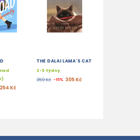
AD
THE DALAI LAMA'S CAT
STILL LIFE WIT
CRUMBS
hned
2-3 týdny
2-3 týdny
e)
305 Kč
359 Kč
-15%
263
309 Kč
-15%
254 Kč