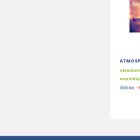
ATMOSP
skladem
expedu
399 Kč
-