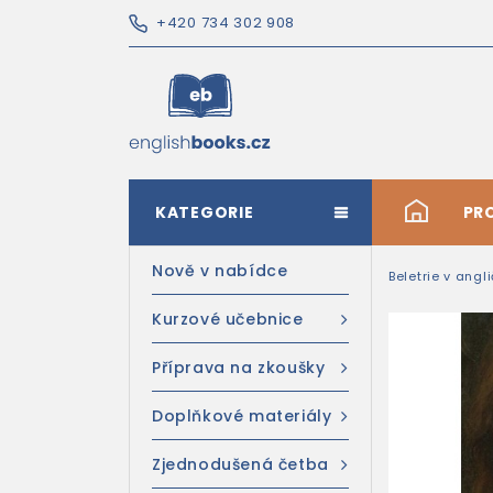
+420 734 302 908
KATEGORIE
#
PR
Nově v nabídce
Beletrie v angl
Kurzové učebnice
Příprava na zkoušky
Doplňkové materiály
Zjednodušená četba