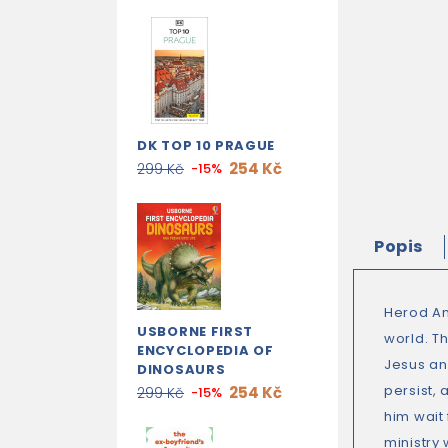
DK TOP 10 PRAGUE
254 Kč
299 Kč
-15%
Popis
Herod An
USBORNE FIRST
world. Th
ENCYCLOPEDIA OF
Jesus and
DINOSAURS
persist, 
254 Kč
299 Kč
-15%
him wait 
ministry 