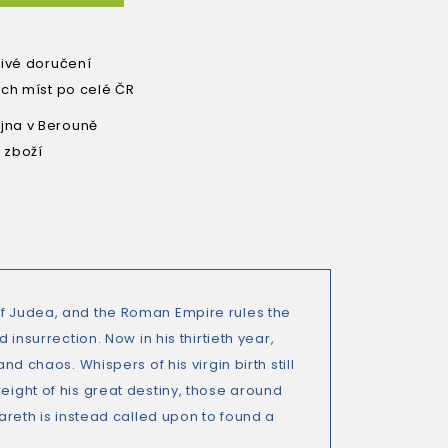
livé doručení
ích míst po celé ČR
na v Berouně
 zboží
of Judea, and the Roman Empire rules the
 insurrection. Now in his thirtieth year,
nd chaos. Whispers of his virgin birth still
eight of his great destiny, those around
zareth is instead called upon to found a