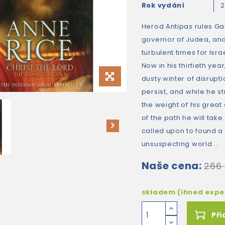
Rok vydání
Herod Antipas rules Gal
governor of Judea, and
turbulent times for Isra
Now in his thirtieth yea
dusty winter of disrupti
persist, and while he s
the weight of his great
of the path he will take
called upon to found a 
unsuspecting world …
Naše cena:
266
skladem (ihned exp
Při