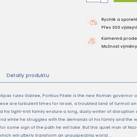
Rychlé a spoleh
Přes 300 výdejn
Kamenná prodej
Možnost výměny
Detaily produktu
tipas rules Galilee, Pontius Pilate is the new Roman governor 
ese are turbulent times for Israel, a troubled land of turmoil and
 his tight-knit family endure a long, dusty winter of disruption a
and while he struggles with the demands of his family and the w
for some sign of the path he will take. But this quiet man of Na
which will utterly transform an unsuspecting world …