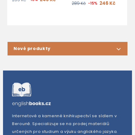
246 Kč
289 Kč
-15%
2
Nové produkty
Internetové a kamenné knihkupectví se sídlem v
Berouně. Specializuje se na prodej materiálů
určených pro studium a výuku anglického jazyka.