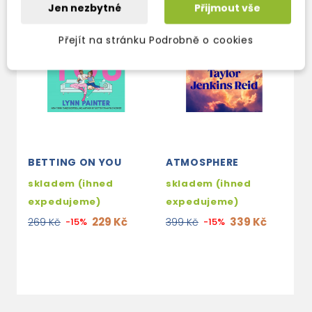
Jen nezbytné
Přijmout vše
Přejít na stránku Podrobně o cookies
BETTING ON YOU
ATMOSPHERE
G
(
skladem (ihned
skladem (ihned
B
expedujeme)
expedujeme)
s
229 Kč
339 Kč
269 Kč
-15%
399 Kč
-15%
e
2