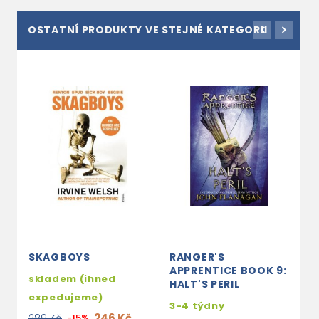
OSTATNÍ PRODUKTY VE STEJNÉ KATEGORII
SKAGBOYS
RANGER'S
A
APPRENTICE BOOK 9:
P
skladem (ihned
HALT'S PERIL
s
expedujeme)
3-4 týdny
e
246 Kč
289 Kč
-15%