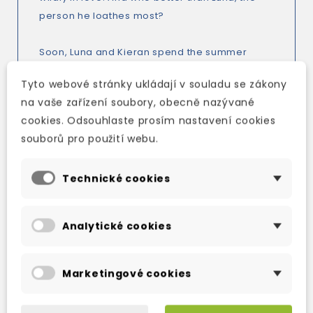
person he loathes most?
Soon, Luna and Kieran spend the summer
posing for cameras, sharing red carpets and
Tyto webové stránky ukládají v souladu se zákony
flying around the world for the tennis circuit.
na vaše zařízení soubory, obecně nazývané
But the more they pretend, the more they
cookies. Odsouhlaste prosím nastavení cookies
question if they can keep their hearts, and
souborů pro použití webu.
their careers, together. Especially with
everyone watching…
Technické cookies
Analytické cookies
TAKÉ DOPORUČUJEME
Marketingové cookies