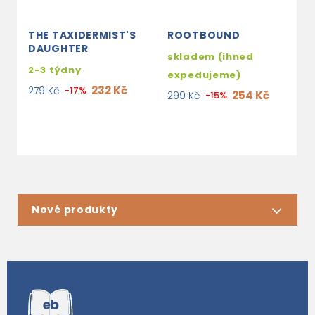
THE TAXIDERMIST'S
ROOTBOUND
T
DAUGHTER
T
skladem (ihned
2-3 týdny
s
expedujeme)
e
232 Kč
279 Kč
-17%
254 Kč
299 Kč
-15%
2
Nové produkty