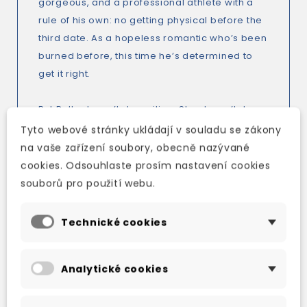
gorgeous, and a professional athlete with a
rule of his own: no getting physical before the
third date. As a hopeless romantic who’s been
burned before, this time he’s determined to
get it right.
But Belle doesn’t do waiting. She doesn’t do
trust. And she definitely doesn’t do love. Yet
Tyto webové stránky ukládají v souladu se zákony
with Makoa, she’s starting to want it all. The
na vaše zařízení soubory, obecně nazývané
more she lets him in, the more she’s
cookies. Odsouhlaste prosím nastavení cookies
convinced he’s hiding something.
souborů pro použití webu.
Belle has played the game for years, never
Technické cookies
letting a man close enough to win her heart…
but maybe she just hasn’t met the right player
Analytické cookies