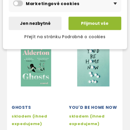
Marketingové cookies
TAKÉ DOPORUČUJEME
Jen nezbytné
Přijmout vše
Přejít na stránku Podrobně o cookies
GHOSTS
YOU'D BE HOME NOW
N
skladem (ihned
skladem (ihned
s
expedujeme)
expedujeme)
e