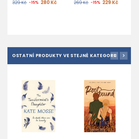
280 Kč
229 Kč
329 Kč
-15%
269 Kč
-15%
2
OSTATNÍ PRODUKTY VE STEJNÉ KATEGORII