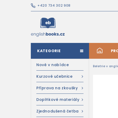
+420 734 302 908
KATEGORIE
#
PR
Nově v nabídce
Beletrie v angl
Kurzové učebnice
Příprava na zkoušky
Doplňkové materiály
Zjednodušená četba