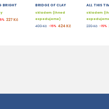
G BRIGHT
BRIDGE OF CLAY
ALL THIS TI
ny
skladem (ihned
skladem (i
expedujeme)
expedujem
227 Kč
15%
424 Kč
499 Kč
-15%
239 Kč
-15%