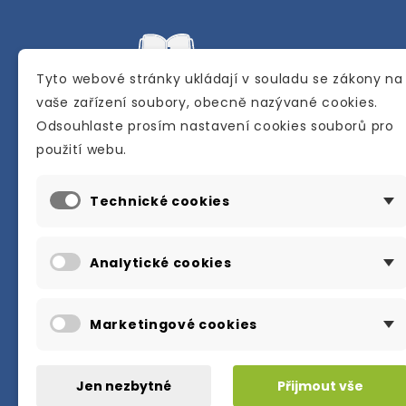
Tyto webové stránky ukládají v souladu se zákony na
vaše zařízení soubory, obecně nazývané cookies.
Odsouhlaste prosím nastavení cookies souborů pro
Internetové a kamenné knihkupectví se
použití webu.
sídlem v Berouně. Specializuje se na pro
materiálů určených pro studium a výuku
Technické cookies
anglického jazyka.
Karly Machové 48 Beroun 266 01
Analytické cookies
+420 734 302 908
info@englishbooks.cz
Marketingové cookies
Jen nezbytné
Přijmout vše