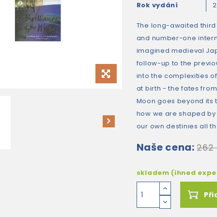
Rok vydání
The long-awaited thir
and number-one internat
imagined medieval Japan
follow-up to the previ
into the complexities of
at birth - the fates fro
Moon goes beyond its t
how we are shaped by f
our own destinies all t
Naše cena:
262
skladem (ihned exp
Při