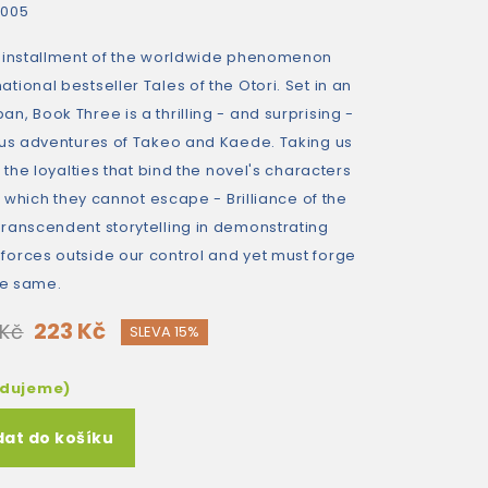
2005
d installment of the worldwide phenomenon
ional bestseller Tales of the Otori. Set in an
, Book Three is a thrilling - and surprising -
ous adventures of Takeo and Kaede. Taking us
 the loyalties that bind the novel's characters
m which they cannot escape - Brilliance of the
ranscendent storytelling in demonstrating
orces outside our control and yet must forge
he same.
223 Kč
 Kč
SLEVA 15%
edujeme)
dat do košíku