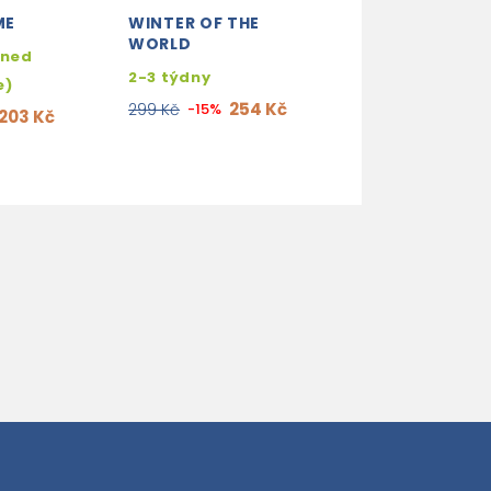
ME
WINTER OF THE
PERFECT (FLA
WORLD
BOOK 2)
hned
2-3 týdny
2-3 týdny
e)
254 Kč
203
299 Kč
-15%
239 Kč
-15%
203 Kč