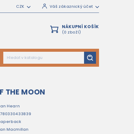
CZK
Váš zákaznický účet
NÁKUPNÍ KOŠÍK
(0 zboží)
OF THE MOON
ian Hearn
9780330433839
paperback
an Macmillan