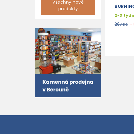
Všechny nové
BURNIN
produkty
2-3 týd
267 Kč
-