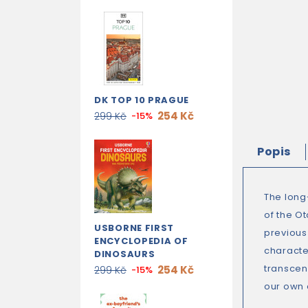
DK TOP 10 PRAGUE
254 Kč
299 Kč
-15%
Popis
The long
of the Ot
USBORNE FIRST
previous
ENCYCLOPEDIA OF
characte
DINOSAURS
transcen
254 Kč
299 Kč
-15%
our own 