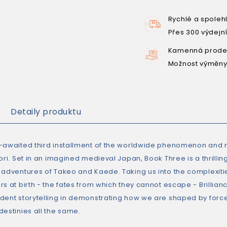
Rychlé a spoleh
Přes 300 výdejn
Kamenná prodej
Možnost výměny
Detaily produktu
-awaited third installment of the worldwide phenomenon and n
ori. Set in an imagined medieval Japan, Book Three is a thrillin
 adventures of Takeo and Kaede. Taking us into the complexities 
rs at birth - the fates from which they cannot escape - Brillia
dent storytelling in demonstrating how we are shaped by force
destinies all the same.