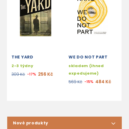
THE YARD
WE DO NOT PART
T
2-3 týdny
skladem (ihned
s
expedujeme)
e
256 Kč
309 Kč
-17%
484 Kč
569 Kč
-15%
2
Nové produkty