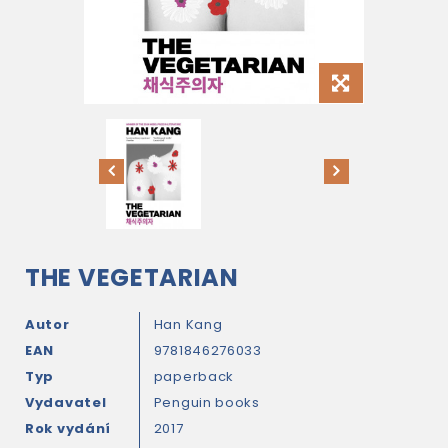
THE VEGETARIAN
Autor
Han Kang
EAN
9781846276033
Typ
paperback
Vydavatel
Penguin books
Rok vydání
2017