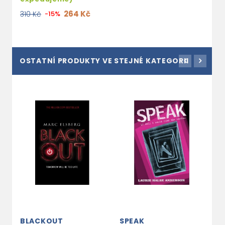
264 Kč
310 Kč
-15%
OSTATNÍ PRODUKTY VE STEJNÉ KATEGORII
BLACKOUT
SPEAK
O