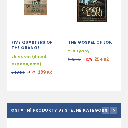
FIVE QUARTERS OF
THE GOSPEL OF LOKI
THE ORANGE
2-3 týdny
skladem (ihned
254 Kč
299 Kč
-15%
expedujeme)
289 Kč
340 Kč
-15%
OSTATNÍ PRODUKTY VE STEJNÉ KATEGORII