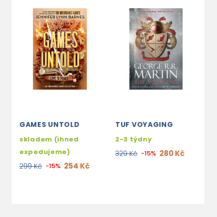
GAMES UNTOLD
TUF VOYAGING
A
(
skladem (ihned
2-3 týdny
B
expedujeme)
280 Kč
329 Kč
-15%
2
254 Kč
299 Kč
-15%
2