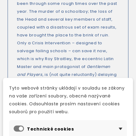
been through some rough times over the past
year. The murder of a schoolboy; the loss of
the Head and several key members of staff,
coupled with a disastrous set of exam results,
have brought the place to the brink of ruin.
Only a Crisis Intervention – designed to
salvage failing schools – can save it now,
which is why Roy Straitley, the eccentric Latin
Master and main protagonist of
Gentlemen
and Players
, is (not quite reluctantly) delaying
his retirement for one more year. But a trendy
Tyto webové stránky ukládají v souladu se zákony
new Head, a Crisis Team, a paper-free
na vaše zařízení soubory, obecně nazývané
environment and a prospective merger with
cookies. Odsouhlaste prosím nastavení cookies
Mulberry House, St Oswald’s all-female
souborů pro použití webu.
counterpart, is only the start of a wave of
change that promises to engulf him.
Technické cookies
And when the Head turns out to be an ex-pupil