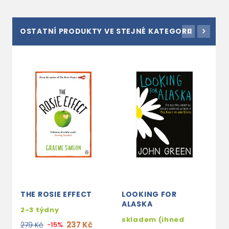
OSTATNÍ PRODUKTY VE STEJNÉ KATEGORII
THE ROSIE EFFECT
LOOKING FOR
D
ALASKA
2-3 týdny
2
skladem (ihned
237 Kč
279 Kč
-15%
2