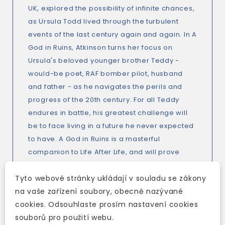
UK, explored the possibility of infinite chances,
as Ursula Todd lived through the turbulent
events of the last century again and again. In A
God in Ruins, Atkinson turns her focus on
Ursula's beloved younger brother Teddy -
would-be poet, RAF bomber pilot, husband
and father - as he navigates the perils and
progress of the 20th century. For all Teddy
endures in battle, his greatest challenge will
be to face living in a future he never expected
to have. A God in Ruins is a masterful
companion to Life After Life, and will prove
once again that Kate Atkinson is one of the
Tyto webové stránky ukládají v souladu se zákony
finest novelists of our age.
na vaše zařízení soubory, obecně nazývané
cookies. Odsouhlaste prosím nastavení cookies
souborů pro použití webu.