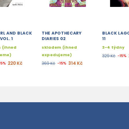
IRL AND BLACK
THE APOTHECARY
BLACK LAG
VOL. 1
DIARIES 02
11
 (ihned
skladem (ihned
3-4 týdny
jeme)
expedujeme)
329 Kč
-15%
220 Kč
314 Kč
15%
369 Kč
-15%