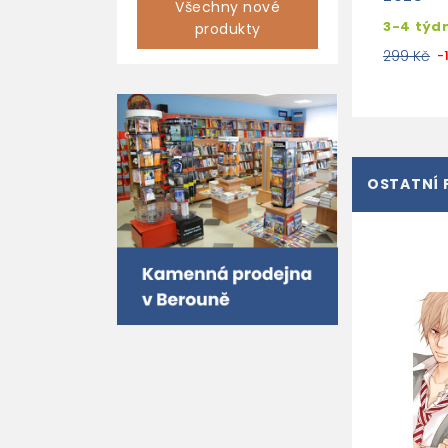
Všechny nové
3-4 týd
produkty
299 Kč
-
OSTATNÍ 