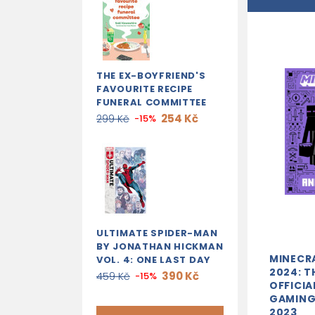
THE EX-BOYFRIEND'S
FAVOURITE RECIPE
FUNERAL COMMITTEE
254 Kč
299 Kč
-15%
ULTIMATE SPIDER-MAN
BY JONATHAN HICKMAN
MINECR
VOL. 4: ONE LAST DAY
2024: T
390 Kč
459 Kč
-15%
OFFICIA
GAMING
2023