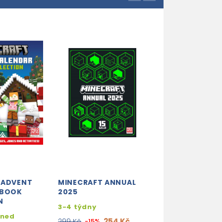
 ADVENT
MINECRAFT ANNUAL
MINECRAFT VO
 BOOK
2025
(GRAPHIC NOV
N
3-4 týdny
skladem (ihne
hned
expedujeme)
254 Kč
299 Kč
-15%