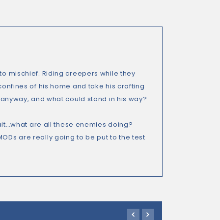
to mischief. Riding creepers while they
 confines of his home and take his crafting
d, anyway, and what could stand in his way?
 wait…what are all these enemies doing?
ODs are really going to be put to the test