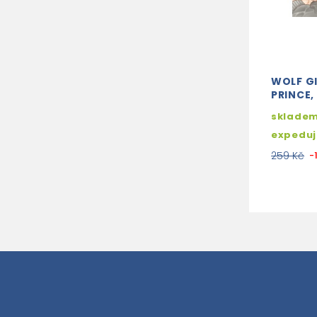
WOLF G
PRINCE, 
skladem
expedu
259 Kč
-