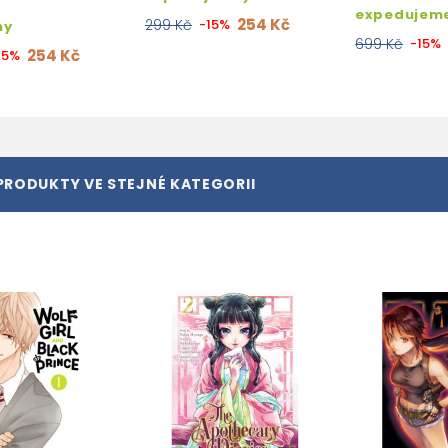
expedujem
254 Kč
299 Kč
-15%
ny
699 Kč
-15%
254 Kč
15%
PRODUKTY VE STEJNÉ KATEGORII