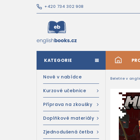
+420 734 302 908
KATEGORIE
#
PR
Nově v nabídce
Beletrie v angl
Kurzové učebnice
Příprava na zkoušky
Doplňkové materiály
Zjednodušená četba