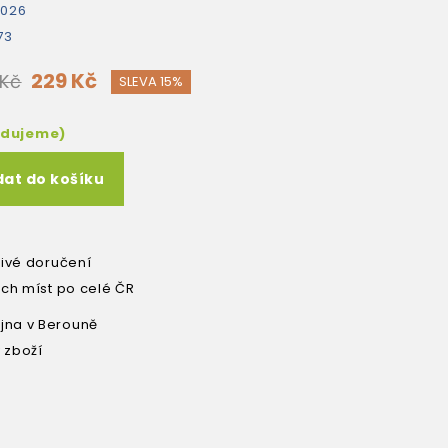
2026
73
229 Kč
 Kč
SLEVA 15%
edujeme)
dat do košíku
livé doručení
ích míst po celé ČR
na v Berouně
 zboží