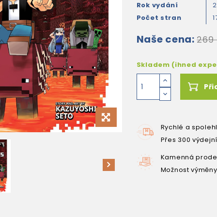
Rok vydání
Počet stran
1
Naše cena:
269
Skladem (ihned exp
Při
Rychlé a spoleh
Přes 300 výdejn
Kamenná prodej
Možnost výměny