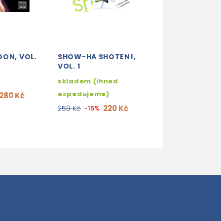
OON, VOL.
SHOW-HA SHOTEN!,
ALICE IN BORD
VOL. 1
VOL. 1
skladem (ihned
skladem (ihne
expedujeme)
expedujeme)
280 Kč
220 Kč
509
259 Kč
-15%
599 Kč
-15%