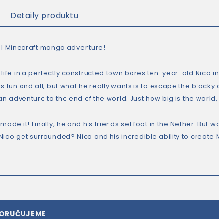
Detaily produktu
al
Minecraft
manga adventure!
life in a perfectly constructed town bores ten-year-old Nico in
s fun and all, but what he really wants is to escape the blocky
 an adventure to the end of the world. Just how big is the worl
made it! Finally, he and his friends set foot in the Nether. But
ico get surrounded? Nico and his incredible ability to create M
PORUČUJEME