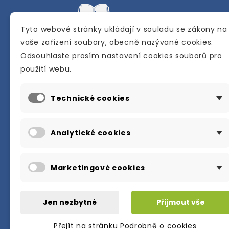
Tyto webové stránky ukládají v souladu se zákony na
vaše zařízení soubory, obecně nazývané cookies.
Odsouhlaste prosím nastavení cookies souborů pro
Internetové a kamenné knihkupectví se
použití webu.
sídlem v Berouně. Specializuje se na pro
materiálů určených pro studium a výuku
Technické cookies
anglického jazyka.
Karly Machové 48 Beroun 266 01
Analytické cookies
+420 734 302 908
info@englishbooks.cz
Marketingové cookies
Jen nezbytné
Přijmout vše
Přejít na stránku Podrobně o cookies
© 2026・englishbooks.cz・all rights res