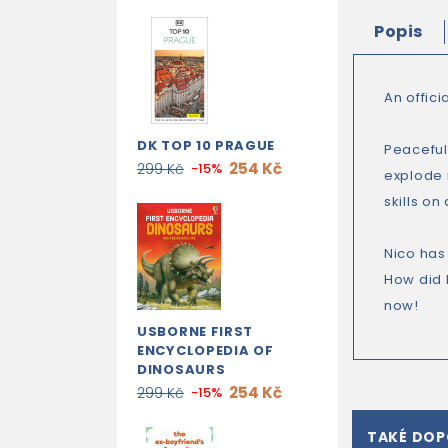
Popis
An offici
DK TOP 10 PRAGUE
Peaceful 
254 Kč
299 Kč
-15%
explode i
skills on
Nico has 
How did N
now!
USBORNE FIRST
ENCYCLOPEDIA OF
DINOSAURS
254 Kč
299 Kč
-15%
TAKÉ DO