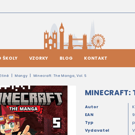
O ŠKOLY
VZORKY
BLOG
KONTAKT
ičtině
Mangy
Minecraft: The Manga, Vol. 5
MINECRAFT: 
Autor
K
EAN
9
Typ
Vydavatel
V