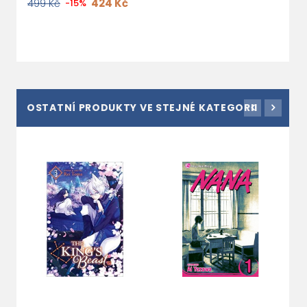
424 Kč
499 Kč
-15%
4
OSTATNÍ PRODUKTY VE STEJNÉ KATEGORII