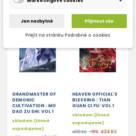
Marketingové cookies
Jen nezbytné
Přijmout vše
Přejít na stránku Podrobně o cookies
GRANDMASTER OF
HEAVEN OFFICIAL'S
H
DEMONIC
BLESSING : TIAN
B
CULTIVATION : MO
GUAN CI FU: VOL 1
G
DAO ZU SHI: VOL 1
V
skladem (ihned
skladem (ihned
s
expedujeme)
expedujeme)
e
424 Kč
499 Kč
-15%