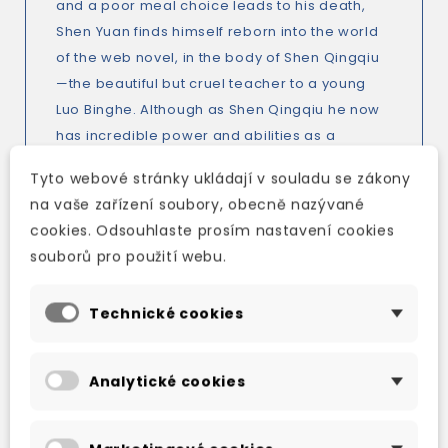
and a poor meal choice leads to his death,
Shen Yuan finds himself reborn into the world
of the web novel, in the body of Shen Qingqiu
—the beautiful but cruel teacher to a young
Luo Binghe. Although as Shen Qingqiu he now
has incredible power and abilities as a
cultivator, he’s also destined to be horrifically
Tyto webové stránky ukládají v souladu se zákony
punished for crimes against the protagonist,
na vaše zařízení soubory, obecně nazývané
so this new Shen Qingqiu has only one course
cookies. Odsouhlaste prosím nastavení cookies
of action: get into Luo Binghe’s good graces
souborů pro použití webu.
before the young man’s rise to power. That’s
the only way he’ll escape the awful fate of a
Technické cookies
true scum villain!
Analytické cookies
TAKÉ DOPORUČUJEME