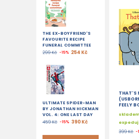
THE EX-BOYFRIEND'S
FAVOURITE RECIPE
FUNERAL COMMITTEE
254 Kč
299 Kč
-15%
THAT'S 
(USBOR
ULTIMATE SPIDER-MAN
FEELY 
BY JONATHAN HICKMAN
skladem
VOL. 4: ONE LAST DAY
390 Kč
459 Kč
-15%
expedu
399 Kč
-