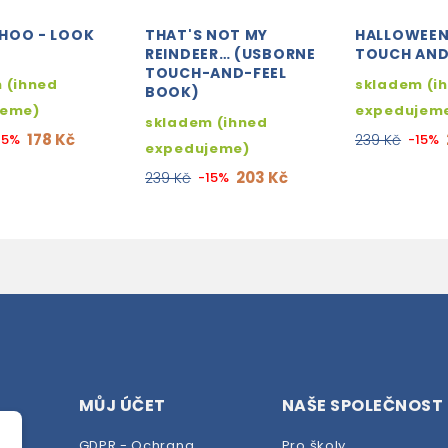
HOO - LOOK
THAT'S NOT MY
HALLOWEEN 
REINDEER… (USBORNE
TOUCH AND
TOUCH-AND-FEEL
 (ihned
skladem (i
BOOK)
jeme)
expedujem
skladem (ihned
178 Kč
15%
239 Kč
-15%
expedujeme)
203 Kč
239 Kč
-15%
MŮJ ÚČET
NAŠE SPOLEČNOST
GDPR - Ochrana
Pro školy