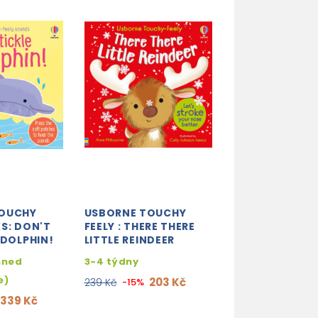
TOUCHY
USBORNE TOUCHY
S: DON'T
FEELY : THERE THERE
 DOLPHIN!
LITTLE REINDEER
hned
3-4 týdny
e)
203 Kč
239 Kč
-15%
339 Kč