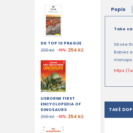
Popis
Take ca
DK TOP 10 PRAGUE
Stroke th
254 Kč
299 Kč
-15%
Babies a
mishaps.
https://
USBORNE FIRST
ENCYCLOPEDIA OF
TAKÉ DO
DINOSAURS
254 Kč
299 Kč
-15%