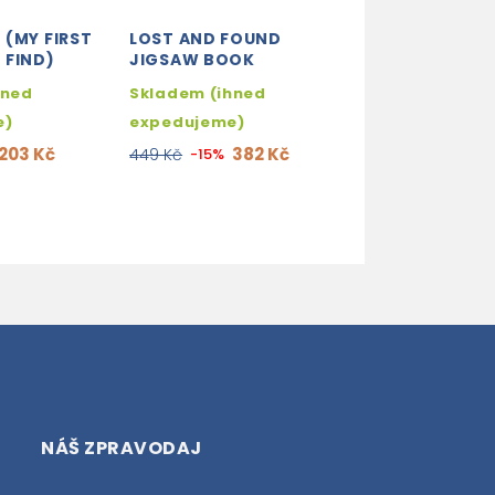
(MY FIRST
LOST AND FOUND
POP-UP PEEKA
 FIND)
JIGSAW BOOK
BEDTIME
hned
Skladem (ihned
skladem (ihne
e)
expedujeme)
expedujeme)
203 Kč
382 Kč
229
449 Kč
-15%
269 Kč
-15%
NÁŠ ZPRAVODAJ