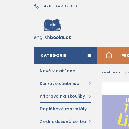
+420 734 302 908
KATEGORIE
#
PR
Nově v nabídce
Beletrie v angl
Kurzové učebnice
Příprava na zkoušky
Doplňkové materiály
Zjednodušená četba