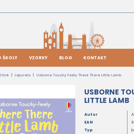
O ŠKOLY
VZORKY
BLOG
KONTAKT
ičtině
Leporela
Usborne Touchy Feely There There Little Lamb
USBORNE TOU
LITTLE LAMB
Autor
A
EAN
9
Typ
b