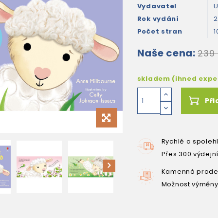
Vydavatel
U
Rok vydání
Počet stran
1
Naše cena:
239
skladem (ihned exp
Při
Rychlé a spoleh
Přes 300 výdejn
Kamenná prodej
Možnost výměny