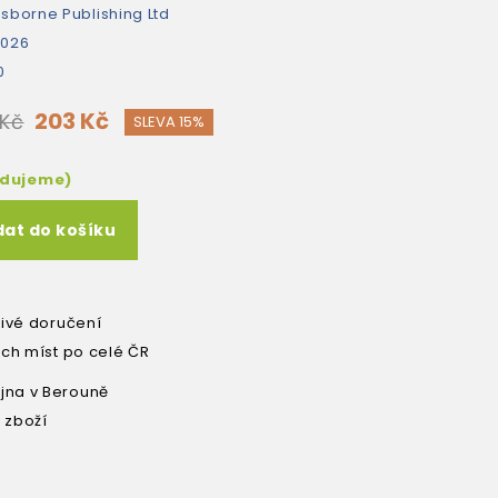
sborne Publishing Ltd
2026
0
203 Kč
 Kč
SLEVA 15%
edujeme)
dat do košíku
livé doručení
ích míst po celé ČR
na v Berouně
 zboží