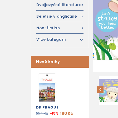
Dvojjazyčná literatura
Beletrie v angličtině
Non-fiction
Více kategorií
Nové knihy
DK PRAGUE
190 Kč
224 Kč
-15%