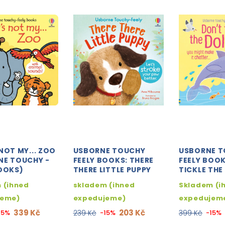
NOT MY... ZOO
USBORNE TOUCHY
USBORNE 
NE TOUCHY -
FEELY BOOKS: THERE
FEELY BOOK
BOOKS)
THERE LITTLE PUPPY
TICKLE THE
 (ihned
skladem (ihned
Skladem (i
jeme)
expedujeme)
expedujem
339 Kč
203 Kč
15%
239 Kč
-15%
399 Kč
-15%