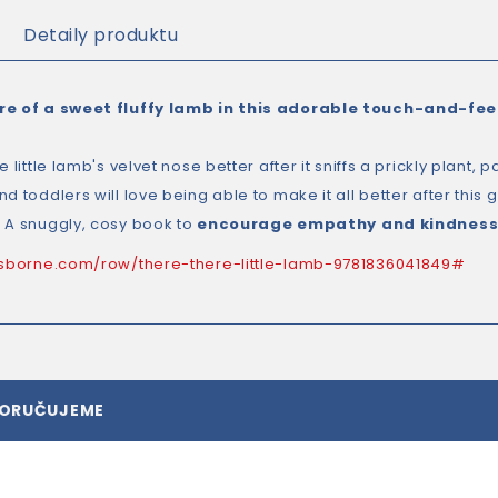
Detaily produktu
re of a sweet fluffy lamb in this adorable touch-and-fee
e little lamb's velvet nose better after it sniffs a prickly plant, 
nd toddlers will love being able to make it all better after th
 A snuggly, cosy book to
encourage empathy and kindnes
usborne.com/row/there-there-little-lamb-9781836041849#
PORUČUJEME