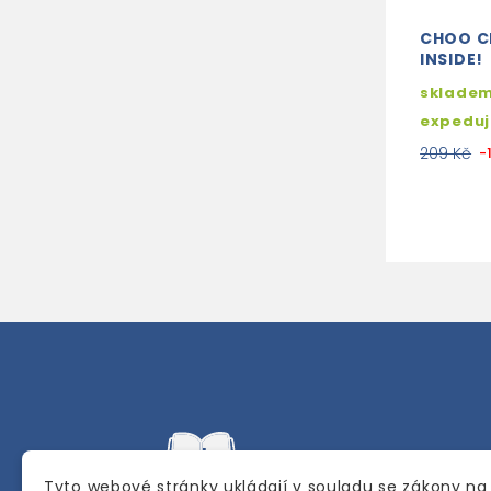
CHOO C
INSIDE!
skladem
expedu
209 Kč
-
Tyto webové stránky ukládají v souladu se zákony na