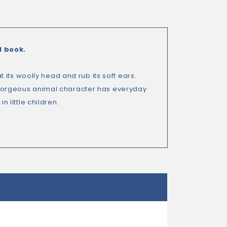
l book.
pat its woolly head and rub its soft ears.
is gorgeous animal character has everyday
s
in little children.