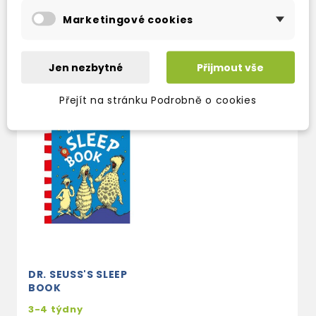
expedujeme)
382 Kč
449 Kč
-15%
Marketingové cookies
169 Kč
199 Kč
-15%
Jen nezbytné
Přijmout vše
Přejít na stránku Podrobně o cookies
DR. SEUSS'S SLEEP
BOOK
3-4 týdny