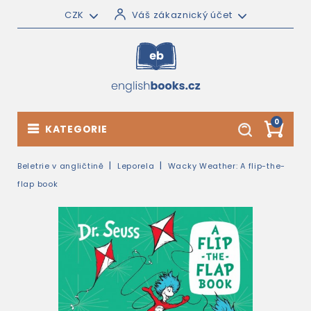
CZK
Váš zákaznický účet
0
KATEGORIE
Beletrie v angličtině
Leporela
Wacky Weather: A flip-the-
flap book