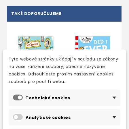
TAKÉ DOPORUČUJEME
Tyto webové stránky ukládají v souladu se zákony
na vaše zařízení soubory, obecně nazývané
cookies. Odsouhlaste prosím nastavení cookies
souborů pro použití webu.
Technické cookies
DR. SEUSS'S HORSE
DID I EVER TELL YOU
MUSEUM
HOW LUCKY YOU
ARE?
Analytické cookies
skladem (ihned
skladem (ihned
expedujeme)