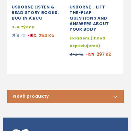
USBORNE LISTEN &
USBORNE - LIFT-
U
READ STORY BOOKS:
THE-FLAP
I
BUG IN A RUG
QUESTIONS AND
s
ANSWERS ABOUT
3-4 týdny
YOUR BODY
e
254 Kč
299 Kč
-15%
2
skladem (ihned
expedujeme)
297 Kč
349 Kč
-15%
Nové produkty