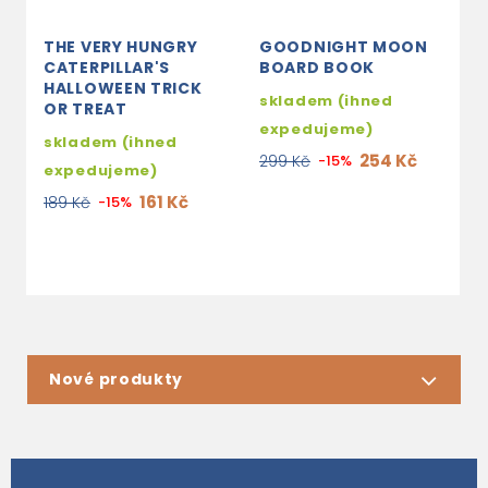
THE VERY HUNGRY
GOODNIGHT MOON
U
CATERPILLAR'S
BOARD BOOK
B
HALLOWEEN TRICK
S
skladem (ihned
OR TREAT
s
expedujeme)
skladem (ihned
e
254 Kč
299 Kč
-15%
expedujeme)
1
161 Kč
189 Kč
-15%
Nové produkty