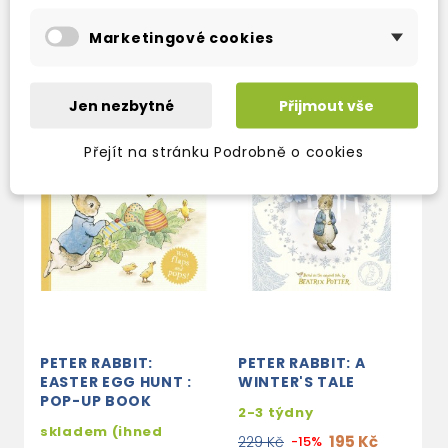
379 Kč
399 Kč
-5%
Marketingové cookies
Jen nezbytné
Přijmout vše
Přejít na stránku Podrobně o cookies
PETER RABBIT:
PETER RABBIT: A
EASTER EGG HUNT :
WINTER'S TALE
POP-UP BOOK
2-3 týdny
skladem (ihned
195 Kč
229 Kč
-15%