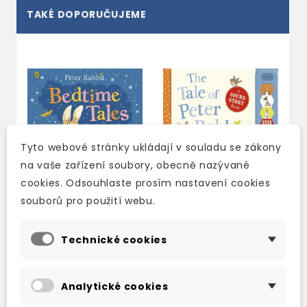
TAKÉ DOPORUČUJEME
Tyto webové stránky ukládají v souladu se zákony
na vaše zařízení soubory, obecně nazývané
cookies. Odsouhlaste prosím nastavení cookies
souborů pro použití webu.
PETER RABBIT'S
THE TALE OF PETER
Technické cookies
BEDTIME TALES
RABBIT A SOUND
STORY BOOK
skladem (ihned
skladem (ihned
expedujeme)
Analytické cookies
expedujeme)
339 Kč
399 Kč
-15%