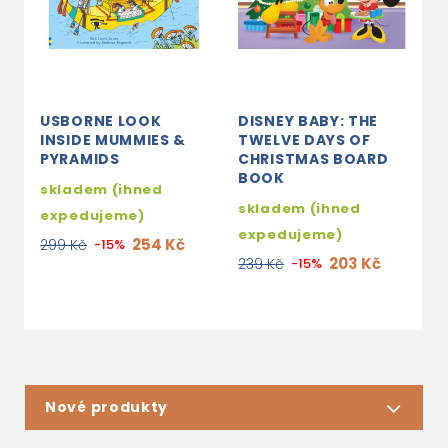
USBORNE LOOK
DISNEY BABY: THE
T
INSIDE MUMMIES &
TWELVE DAYS OF
W
PYRAMIDS
CHRISTMAS BOARD
S
BOOK
skladem (ihned
3
skladem (ihned
expedujeme)
2
expedujeme)
254 Kč
299 Kč
-15%
203 Kč
239 Kč
-15%
Nové produkty