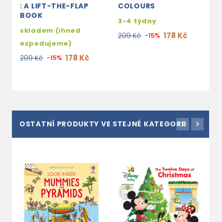
: A LIFT-THE-FLAP
COLOURS
BOOK
3-4 týdny
skladem (ihned
178 Kč
209 Kč
-15%
expedujeme)
178 Kč
209 Kč
-15%
OSTATNÍ PRODUKTY VE STEJNÉ KATEGORII