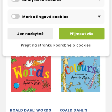
OPPOSITES : (LIFT-
2-3 týdny
THE-FLAP)
220 Kč
259 Kč
-15%
2-3 týdny
Marketingové cookies
203 Kč
239 Kč
-15%
Jen nezbytné
Přijmout vše
Přejít na stránku Podrobně o cookies
ROALD DAHL: WORDS
ROALD DAHL'S