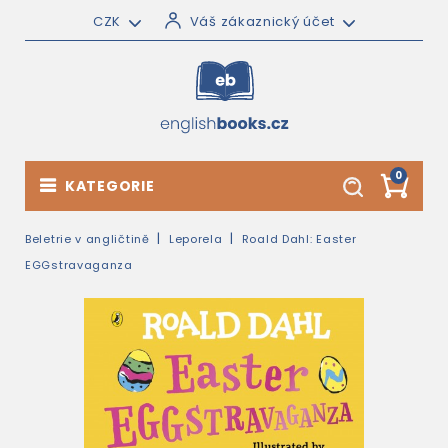
CZK
Váš zákaznický účet
0
KATEGORIE
Beletrie v angličtině
Leporela
Roald Dahl: Easter
EGGstravaganza