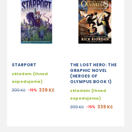
STARPORT
THE LOST HERO: THE
U
GRAPHIC NOVEL
W
skladem (ihned
(HEROES OF
G
expedujeme)
OLYMPUS BOOK 1)
s
339 Kč
399 Kč
-15%
skladem (ihned
e
expedujeme)
2
339 Kč
399 Kč
-15%