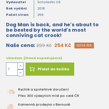
Vydavatel
Scholastic US
Rok vydání
2018
Počet stran
256
Dog Man is back, and he's about to
be bested by the world's most
conniving cat crook!
Naše cena:
254 Kč
299 Kč
SLEVA 15%
skladem (ihned expedujeme)
Přidat do košíku
Rychlé a spolehlivé doručení
Přes 300 výdejních míst po celé ČR
Kamenná prodejna v Berouně