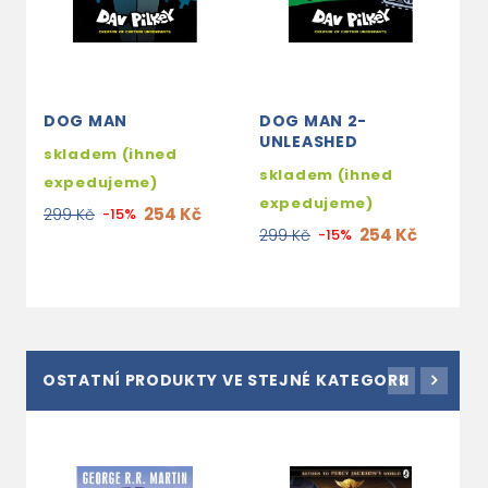
DOG MAN
DOG MAN 2-
D
UNLEASHED
M
skladem (ihned
skladem (ihned
s
expedujeme)
expedujeme)
e
254 Kč
299 Kč
-15%
254 Kč
299 Kč
-15%
2
OSTATNÍ PRODUKTY VE STEJNÉ KATEGORII