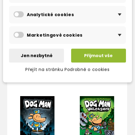
Dog Man: Brawl of the Wild (book 6)
Analytické cookies
Dog Man: For Whom the Ball Rolls (book 7)
Marketingové cookies
Dog Man: Fetch-22 (book 8)
Jen nezbytné
Přijmout vše
Přejít na stránku Podrobně o cookies
TAKÉ DOPORUČUJEME