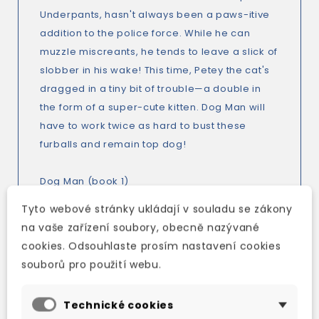
Underpants, hasn't always been a paws-itive
addition to the police force. While he can
muzzle miscreants, he tends to leave a slick of
slobber in his wake! This time, Petey the cat's
dragged in a tiny bit of trouble—a double in
the form of a super-cute kitten. Dog Man will
have to work twice as hard to bust these
furballs and remain top dog!
Dog Man (book 1)
Tyto webové stránky ukládají v souladu se zákony
Dog Man: Unleashed (book 2)
na vaše zařízení soubory, obecně nazývané
cookies. Odsouhlaste prosím nastavení cookies
Dog Man and Cat Kid (book 4)
souborů pro použití webu.
Dog Man: Lord of the Fleas (book 5)
Technické cookies