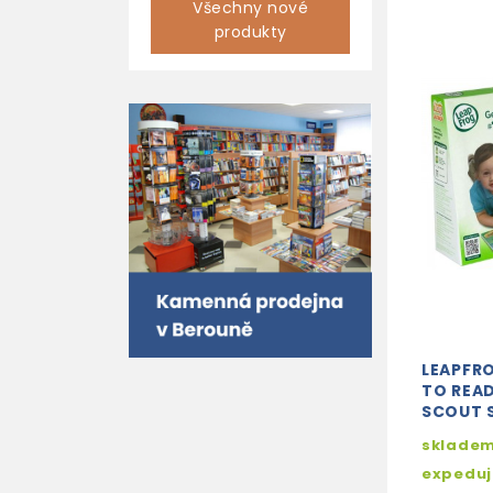
Všechny nové
produkty
LEAPFR
TO REA
SCOUT 
skladem
expedu