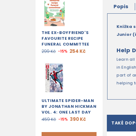
Popis
Knížka 
THE EX-BOYFRIEND'S
Junior (
FAVOURITE RECIPE
FUNERAL COMMITTEE
Help D
254 Kč
299 Kč
-15%
Learn al
in Engli
part of a
helping 
ULTIMATE SPIDER-MAN
BY JONATHAN HICKMAN
VOL. 4: ONE LAST DAY
390 Kč
459 Kč
-15%
TAKÉ DO