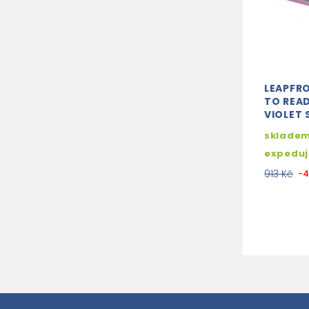
LEAPFR
TO REA
VIOLET 
skladem
expedu
913 Kč
-