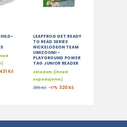
CHILD-
LEAPFROG GET READY
LEAPFROG LEA
TO READ SERIES
THROUGH REA
ES
NICKELODEON TEAM
SERIES SOLAR 
UMIZOOMI -
ADVENTURE
hned
PLAYGROUND POWER
LEAPREADER P
e)
TAG JUNIOR READER
skladem (ihne
431 Kč
skladem (ihned
expedujeme)
expedujeme)
36
605 Kč
-40%
320 Kč
385 Kč
-17%