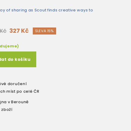
joy of sharing as Scout finds creative ways to
327 Kč
 Kč
SLEVA 15%
edujeme)
dat do košíku
livé doručení
ích míst po celé ČR
na v Berouně
 zboží