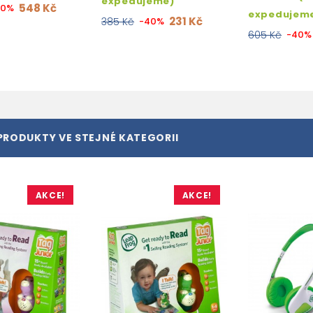
expedujeme)
548 Kč
40%
expedujem
231 Kč
385 Kč
-40%
605 Kč
-40%
PRODUKTY VE STEJNÉ KATEGORII
AKCE!
AKCE!