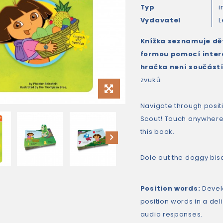
Typ
i
Vydavatel
L
Knížka seznamuje dět
formou pomocí intera
hračka není součástí
zvuků
Navigate through positi
Scout! Touch anywhere
this book.
Dole out the doggy biscu
Position words:
Devel
position words in a deli
audio responses.