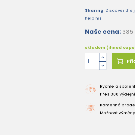
Sharing
: Discover the 
help his
Naše cena:
385
skladem (ihned exp
Při
Rychlé a spoleh
Přes 300 výdejn
Kamenná prodej
Možnost výměny