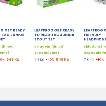
OG GET READY
LEAPFROG GET READY
LEAPFROG 
D TAG JUNIOR
TO READ TAG JUNIOR
FRIENDLY
SET
SCOUT SET
HEADPHON
 (ihned
skladem (ihned
skladem (i
jeme)
expedujeme)
expedujem
548 Kč
548 Kč
40%
913 Kč
-40%
718 Kč
-40%