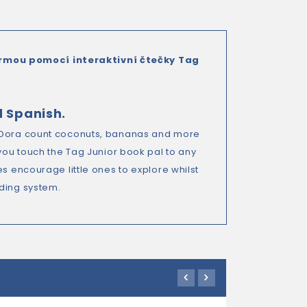
ormou pomocí interaktivní čtečky Tag
d Spanish.
p Dora count coconuts, bananas and more
 you touch the Tag Junior book pal to any
s encourage little ones to explore whilst
ading system.