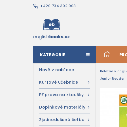
+420 734 302 908
KATEGORIE
#
PR
Nově v nabídce
Beletrie v angl
Junior Reader
Kurzové učebnice
Příprava na zkoušky
Doplňkové materiály
Zjednodušená četba