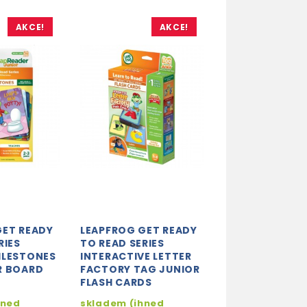
AKCE!
AKCE!
GET READY
LEAPFROG GET READY
LEAPFROG GET
RIES
TO READ SERIES
TO READ SERIE
ILESTONES
INTERACTIVE LETTER
NICKELODEON 
R BOARD
FACTORY TAG JUNIOR
UMIZOOMI -
FLASH CARDS
PLAYGROUND 
TAG JUNIOR R
hned
skladem (ihned