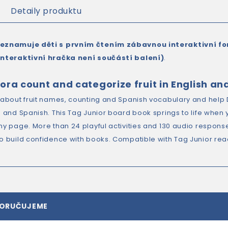
Detaily produktu
seznamuje děti s prvním čtením zábavnou interaktivní f
interaktivní hračka není součástí balení)
.
ora count and categorize fruit in English an
l about fruit names, counting and Spanish vocabulary and hel
sh and Spanish. This Tag Junior board book springs to life when
ny page. More than 24 playful activities and 130 audio response
to build confidence with books. Compatible with Tag Junior re
PORUČUJEME