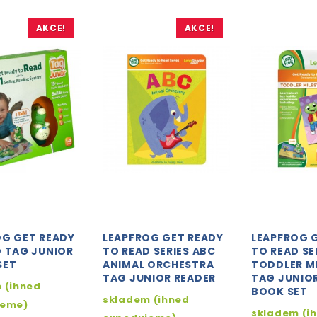
AKCE!
AKCE!
OG GET READY
LEAPFROG GET READY
LEAPFROG 
D TAG JUNIOR
TO READ SERIES ABC
TO READ SE
SET
ANIMAL ORCHESTRA
TODDLER M
TAG JUNIOR READER
TAG JUNIO
 (ihned
BOOK SET
skladem (ihned
jeme)
skladem (i