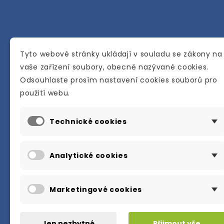
Tyto webové stránky ukládají v souladu se zákony na
vaše zařízení soubory, obecně nazývané cookies.
Odsouhlaste prosím nastavení cookies souborů pro
použití webu.
Internetové a kamenné knihkupectví se
sídlem v Berouně. Specializuje se na pro
materiálů určených pro studium a výuku
Technické cookies
anglického jazyka.
Analytické cookies
Karly Machové 48 Beroun 266 01
+420 734 302 908
Marketingové cookies
info@englishbooks.cz
Jen nezbytné
Přijmout vše