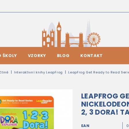
O ŠKOLY
VZORKY
BLOG
KONTAKT
ičtině
Interaktivní knihy LeapFrog
LeapFrog Get Ready to Read Series
LEAPFROG GE
NICKELODEON
2, 3 DORA! 
EAN
0