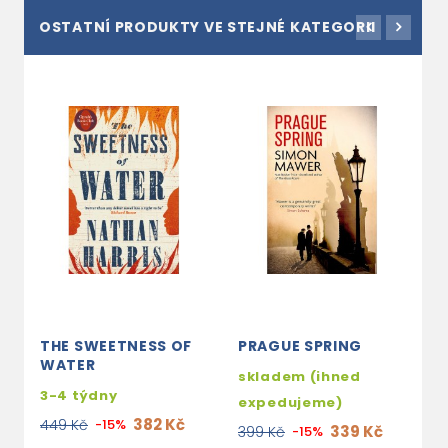
OSTATNÍ PRODUKTY VE STEJNÉ KATEGORII
THE SWEETNESS OF
PRAGUE SPRING
T
WATER
T
skladem (ihned
3-4 týdny
3
expedujeme)
382 Kč
449 Kč
-15%
3
339 Kč
399 Kč
-15%