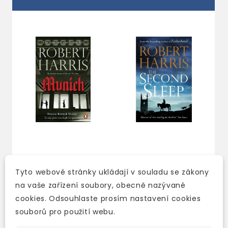
MUNICH
THE SECOND SLEEP
Tyto webové stránky ukládají v souladu se zákony
skladem (ihned
3-5 dní
na vaše zařízení soubory, obecně nazývané
expedujeme)
254 Kč
299 Kč
-15%
cookies. Odsouhlaste prosím nastavení cookies
254 Kč
299 Kč
-15%
souborů pro použití webu.