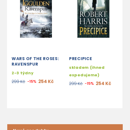
WARS OF THE ROSES:
PRECIPICE
T
RAVENSPUR
skladem (ihned
2
2-3 týdny
expedujeme)
3
254 Kč
299 Kč
-15%
254 Kč
299 Kč
-15%