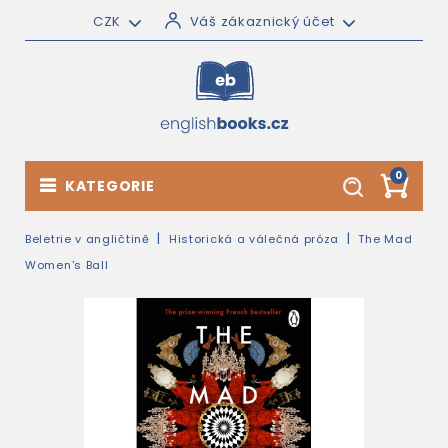
CZK
Váš zákaznický účet
0
KATEGORIE
Beletrie v angličtině
Historická a válečná próza
The Mad
Women's Ball