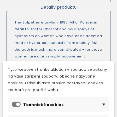
Detaily produktu
The Salpetriere asylum, 1885. All of Paris is in
thrall to Doctor Charcot and his displays of
hypnotism on women who have been deemed
mad or hysterical, outcasts from society. But
the truth is much more complicated - for these
women are often simply inconvenient,
unwanted wives or strong-willed daughters.
Tyto webové stránky ukládají v souladu se zákony
Once a year a grand ball is held at the
na vaše zařízení soubory, obecně nazývané
hospital. For the Parisian elite, the Mad
cookies. Odsouhlaste prosím nastavení cookies
Women's Ball is the highlight of the social
souborů pro použití webu.
season; for the women themselves, it is a rare
moment of hope.
Technické cookies
Genevieve is a senior nurse. After the