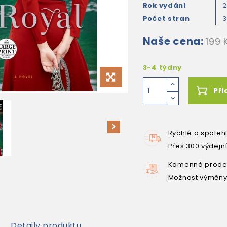
Rok vydání
2
Počet stran
Naše cena:
199 
3-4 týdny
Při
Rychlé a spoleh
Přes 300 výdejn
Kamenná prodej
Možnost výměny
Detaily produktu