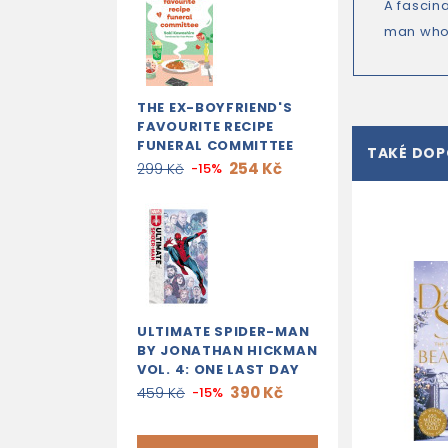
A fascin
man who 
THE EX-BOYFRIEND'S
FAVOURITE RECIPE
FUNERAL COMMITTEE
TAKÉ DO
254 Kč
299 Kč
-15%
ULTIMATE SPIDER-MAN
BY JONATHAN HICKMAN
VOL. 4: ONE LAST DAY
390 Kč
459 Kč
-15%