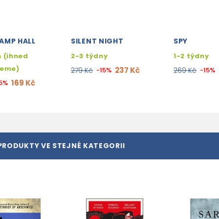
AMP HALL
SILENT NIGHT
SPY
 (ihned
2-3 týdny
1-2 týdny
jeme)
237 Kč
279 Kč
-15%
269 Kč
-15%
169 Kč
15%
PRODUKTY VE STEJNÉ KATEGORII