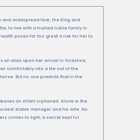
n and widespread fear, the King and
, to live with a trusted noble family in
health poses far too great a risk for her to
s an alias upon her arrival in Yorkshire,
es comfortably into a life out of the
horse. But no one predicts that in the
s leaves an infant orphaned. Alone in the
 modest stable manager and his wife. No
ers comes to light, a secret kept for