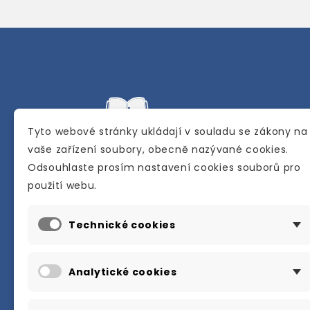
Tyto webové stránky ukládají v souladu se zákony na
vaše zařízení soubory, obecně nazývané cookies.
Odsouhlaste prosím nastavení cookies souborů pro
Internetové a kamenné knihkupectví se
použití webu.
sídlem v Berouně. Specializuje se na pro
materiálů určených pro studium a výuku
Technické cookies
anglického jazyka.
Karly Machové 48 Beroun 266 01
Analytické cookies
+420 734 302 908