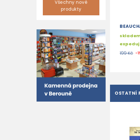
Všechny nové
produkty
BEAUCH
skladem
expedu
199 Kč
-
OSTATNÍ 