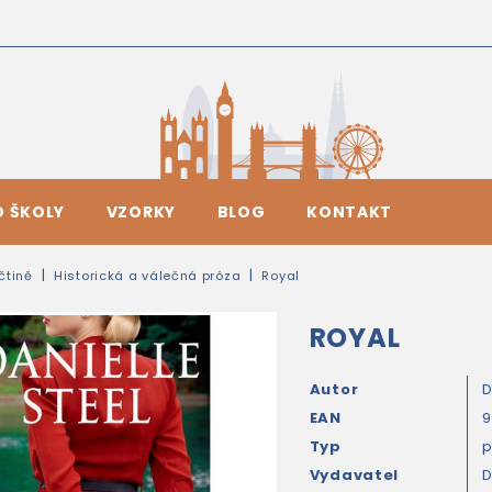
O ŠKOLY
VZORKY
BLOG
KONTAKT
ičtině
Historická a válečná próza
Royal
ROYAL
Autor
D
EAN
9
Typ
Vydavatel
D