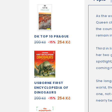
As the w
Queen cho
the count
remain i
DK TOP 10 PRAGUE
254 Kč
299 Kč
-15%
Third in 
her two g
spotligh
coming mo
She longs
USBORNE FIRST
world, t
ENCYCLOPEDIA OF
DINOSAURS
one, not 
254 Kč
299 Kč
-15%
nearly t