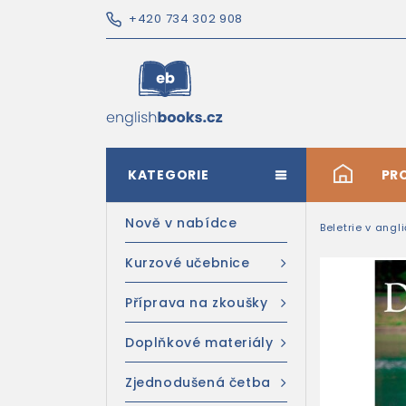
+420 734 302 908
KATEGORIE
#
PR
Nově v nabídce
Beletrie v angl
Kurzové učebnice
Příprava na zkoušky
Doplňkové materiály
Zjednodušená četba