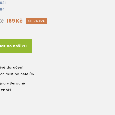
021
384
169 Kč
Kč
SLEVA 15%
dat do košíku
livé doručení
ích míst po celé ČR
na v Berouně
 zboží