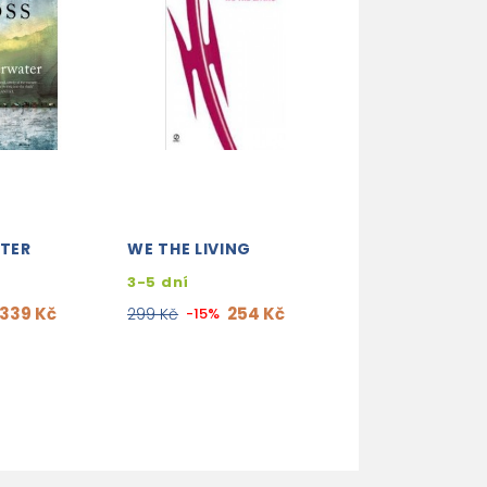
TER
WE THE LIVING
HOMESEEKING
3-5 dní
skladem (ihne
expedujeme)
339 Kč
254 Kč
299 Kč
-15%
407
479 Kč
-15%