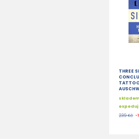
THREE S
CONCLU
TATTOO
AUSCHW
skladem
expedu
239 Kč
-