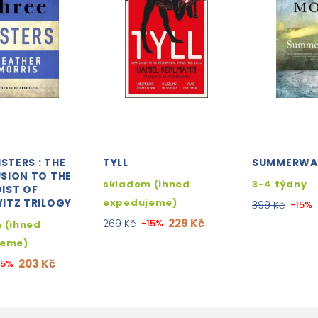
ISTERS : THE
TYLL
SUMMERWA
SION TO THE
skladem (ihned
3-4 týdny
IST OF
ITZ TRILOGY
expedujeme)
399 Kč
-15%
229 Kč
269 Kč
-15%
 (ihned
jeme)
203 Kč
15%