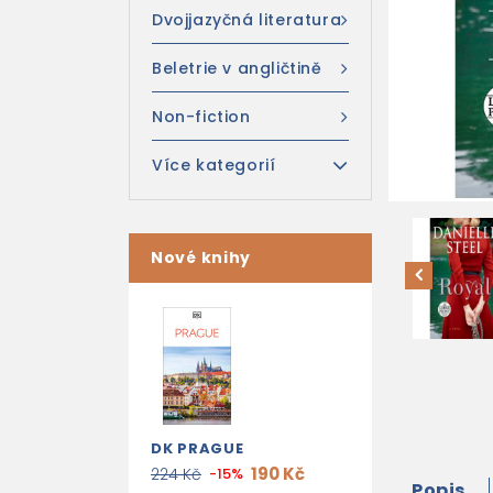
Dvojjazyčná literatura
Beletrie v angličtině
Non-fiction
Více kategorií
Nové knihy
DK PRAGUE
190 Kč
224 Kč
-15%
Popis