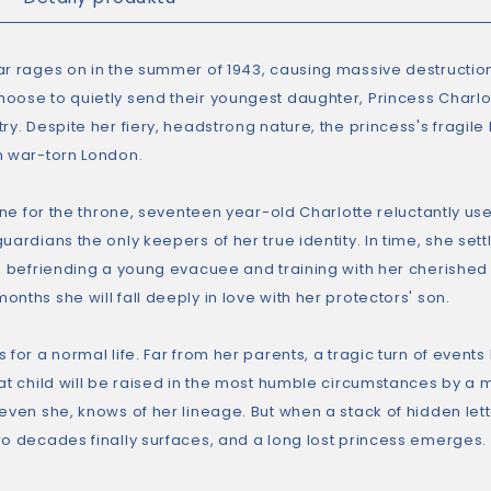
ar rages on in the summer of 1943, causing massive destructio
ose to quietly send their youngest daughter, Princess Charlotte
ry. Despite her fiery, headstrong nature, the princess's fragile 
n war-torn London.
line for the throne, seventeen year-old Charlotte reluctantly use
uardians the only keepers of her true identity. In time, she settl
t, befriending a young evacuee and training with her cherished 
nths she will fall deeply in love with her protectors' son.
 for a normal life. Far from her parents, a tragic turn of event
hat child will be raised in the most humble circumstances by a
even she, knows of her lineage. But when a stack of hidden lett
wo decades finally surfaces, and a long lost princess emerges.