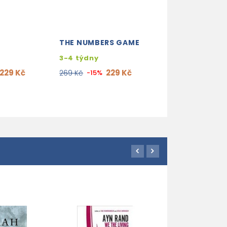
THE NUMBERS GAME
NINE LIVES
3-4 týdny
3-4 týdny
229 Kč
229 Kč
339
269 Kč
-15%
399 Kč
-15%