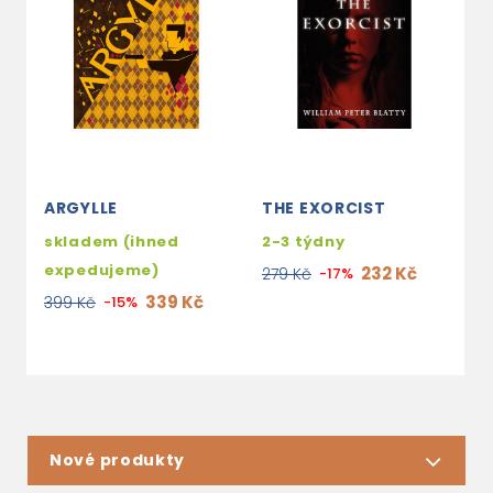
ARGYLLE
THE EXORCIST
O
skladem (ihned
2-3 týdny
2
expedujeme)
232 Kč
279 Kč
-17%
1
339 Kč
399 Kč
-15%
Nové produkty