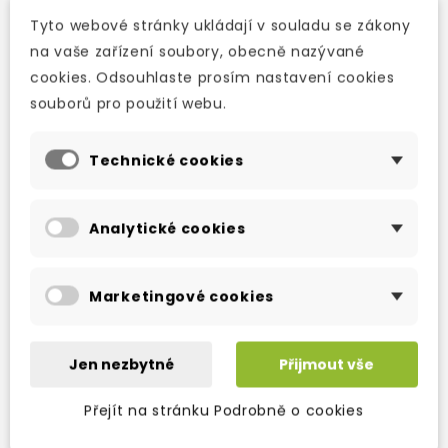
Now he must retrace the steps of a long-ago
Tyto webové stránky ukládají v souladu se zákony
investigation and face…the
Return of the
na vaše zařízení soubory, obecně nazývané
Spider.
cookies. Odsouhlaste prosím nastavení cookies
souborů pro použití webu.
Technické cookies
TAKÉ DOPORUČUJEME
Analytické cookies
Marketingové cookies
Jen nezbytné
Přijmout vše
Přejít na stránku Podrobně o cookies