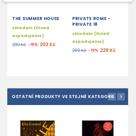
THE SUMMER HOUSE
PRIVATE ROME -
K
PRIVATE 18
skladem (ihned
S
skladem (ihned
expedujeme)
e
expedujeme)
203 Kč
239 Kč
-15%
2
229 Kč
269 Kč
-15%
OSTATNÍ PRODUKTY VE STEJNÉ KATEGORII