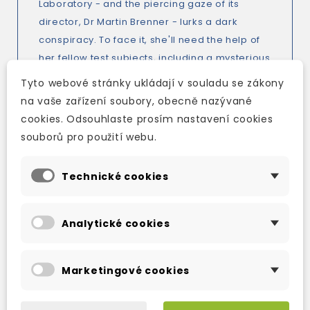
Laboratory - and the piercing gaze of its
director, Dr Martin Brenner - lurks a dark
conspiracy. To face it, she'll need the help of
her fellow test subjects, including a mysterious
young girl with unexplainable powers. . .
Tyto webové stránky ukládají v souladu se zákony
na vaše zařízení soubory, obecně nazývané
'Suspicious Minds is the prequel story that fans
cookies. Odsouhlaste prosím nastavení cookies
have been waiting for.' - Kirkus Reviews
souborů pro použití webu.
Technické cookies
TAKÉ DOPORUČUJEME
Analytické cookies
Marketingové cookies