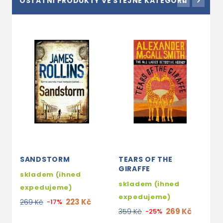
OSTATNÍ PRODUKTY VE STEJNÉ KATEGORII
SANDSTORM
TEARS OF THE
K
GIRAFFE
skladem (ihned
3
skladem (ihned
expedujeme)
2
expedujeme)
223 Kč
269 Kč
-17%
269 Kč
359 Kč
-25%