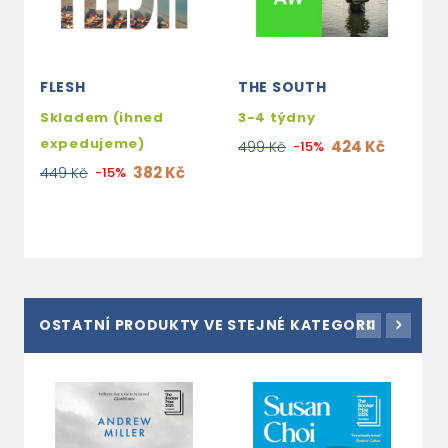
FLESH
THE SOUTH
S
Skladem (ihned
3-4 týdny
3
expedujeme)
424 Kč
499 Kč
-15%
4
382 Kč
449 Kč
-15%
OSTATNÍ PRODUKTY VE STEJNÉ KATEGORII