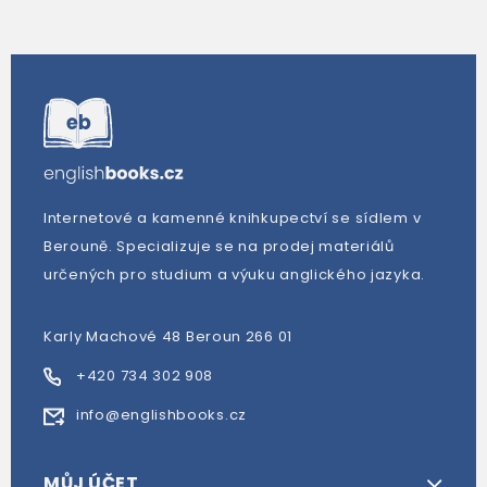
Internetové a kamenné knihkupectví se sídlem v
Berouně. Specializuje se na prodej materiálů
určených pro studium a výuku anglického jazyka.
Karly Machové 48 Beroun 266 01
+420 734 302 908
info@englishbooks.cz
MŮJ ÚČET