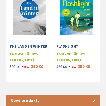
THE LAND IN WINTER
FLASHLIGHT
L
Skladem (ihned
Skladem (ihned
3
expedujeme)
expedujeme)
4
280 Kč
280 Kč
329 Kč
-15%
329 Kč
-15%
Nové produkty