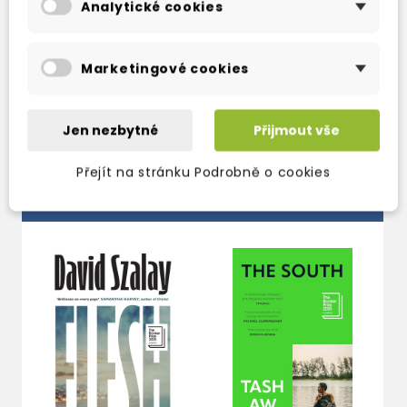
love story, a family saga, and a rich novel of
Analytické cookies
ideas, it is the most ambitious and
accomplished work yet by one of our greatest
Marketingové cookies
novelists.
Jen nezbytné
Přijmout vše
Přejít na stránku Podrobně o cookies
TAKÉ DOPORUČUJEME