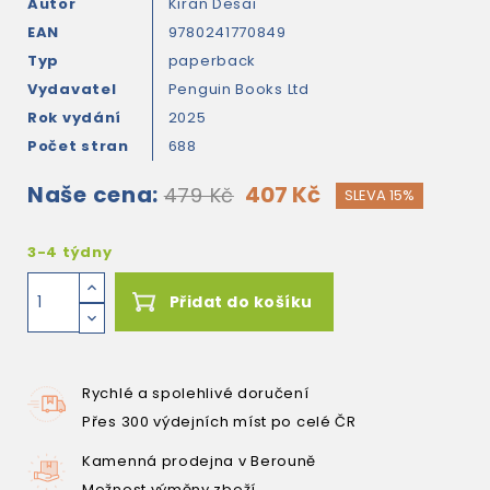
Autor
Kiran Desai
EAN
9780241770849
Typ
paperback
Vydavatel
Penguin Books Ltd
Rok vydání
2025
Počet stran
688
Naše cena:
407 Kč
479 Kč
SLEVA 15%
3-4 týdny
Přidat do košíku
Rychlé a spolehlivé doručení
Přes 300 výdejních míst po celé ČR
Kamenná prodejna v Berouně
Možnost výměny zboží