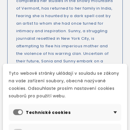
completed her studies in the snowy mountains
of Vermont, has returned to her family in India,
fearing she is haunted by a dark spell cast by
an artist to whom she had once turned for
intimacy and inspiration. Sunny, a struggling
journalist resettled in New York City, is
attempting to flee his imperious mother and
the violence of his warring clan. Uncertain of
their future, Sonia and Sunny embark on a
search for happiness together as they
Tyto webové stránky ukládají v souladu se zákony
confront the many alienations of our modern
na vaše zařízení soubory, obecně nazývané
world.
cookies. Odsouhlaste prosím nastavení cookies
The Loneliness of Sonia and Sunny
is the
souborů pro použití webu.
sweeping tale of two young people navigating
the many forces that shape their lives: country,
Technické cookies
class, race, history, and the complicated
bonds that link one generation to the next. A