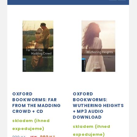
OXFORD
OXFORD
O
BOOKWORMS: FAR
BOOKWORMS:
B
FROM THE MADDING
WUTHERING HEIGHTS
M
CROWD + CD
+ MP3 AUDIO
V
DOWNLOAD
D
skladem (ihned
skladem (ihned
s
expedujeme)
expedujeme)
e