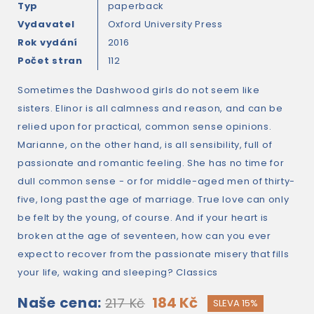
Typ
paperback
Vydavatel
Oxford University Press
Rok vydání
2016
Počet stran
112
Sometimes the Dashwood girls do not seem like
sisters. Elinor is all calmness and reason, and can be
relied upon for practical, common sense opinions.
Marianne, on the other hand, is all sensibility, full of
passionate and romantic feeling. She has no time for
dull common sense - or for middle-aged men of thirty-
five, long past the age of marriage. True love can only
be felt by the young, of course. And if your heart is
broken at the age of seventeen, how can you ever
expect to recover from the passionate misery that fills
your life, waking and sleeping? Classics
Naše cena:
184 Kč
217 Kč
SLEVA 15%