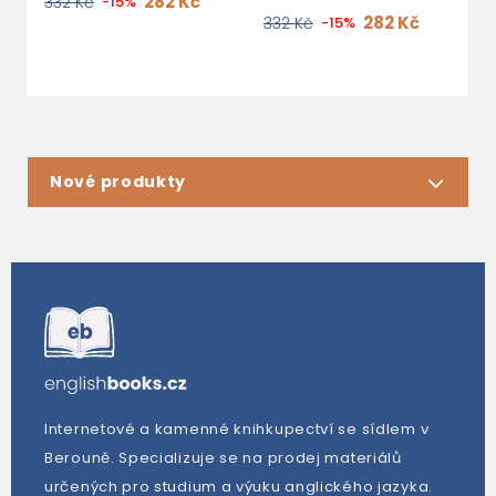
282 Kč
332 Kč
-15%
282 Kč
332 Kč
-15%
3
Nové produkty
Internetové a kamenné knihkupectví se sídlem v
Berouně. Specializuje se na prodej materiálů
určených pro studium a výuku anglického jazyka.