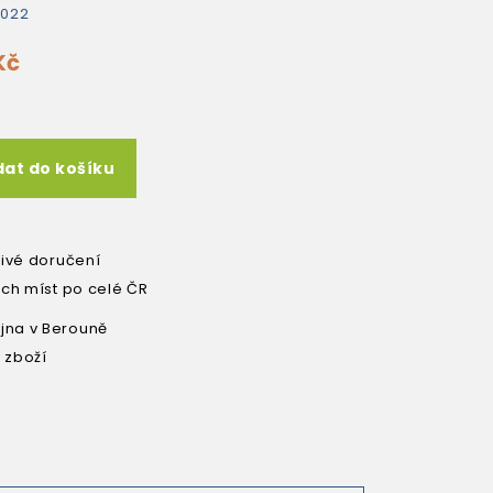
2022
Kč
dat do košíku
livé doručení
ích míst po celé ČR
na v Berouně
 zboží