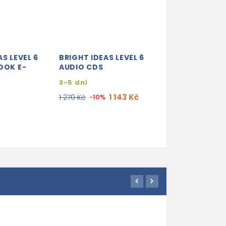
AS LEVEL 6
BRIGHT IDEAS LEVEL 6
BRIGHT IDEAS L
OOK E-
AUDIO CDS
CLASS BOOK
CLASSROOM
3-5 dní
PRESENTATION
1 143 Kč
1 270 Kč
-10%
3-5 dní
674 Kč