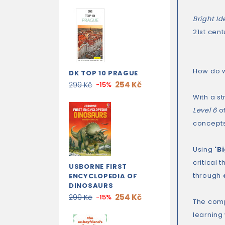
Bright Id
21st cent
How do w
DK TOP 10 PRAGUE
254 Kč
299 Kč
-15%
With a s
Level 6
of
concepts
Using
'B
critical 
USBORNE FIRST
through
ENCYCLOPEDIA OF
DINOSAURS
254 Kč
299 Kč
-15%
The com
learning 