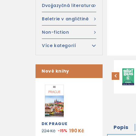
Dvojjazyčná literatura
Beletrie v angličtině
Non-fiction
Více kategorií
Nové knihy
DK PRAGUE
Popis
190 Kč
224 Kč
-15%