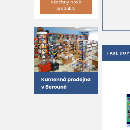
Všechny nové
produkty
TAKÉ DO