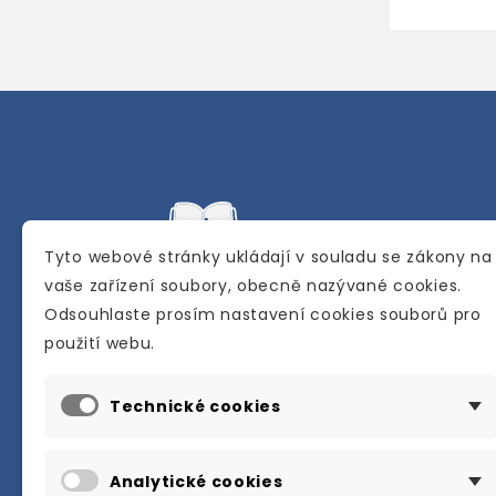
Tyto webové stránky ukládají v souladu se zákony na
vaše zařízení soubory, obecně nazývané cookies.
Odsouhlaste prosím nastavení cookies souborů pro
Internetové a kamenné knihkupectví se
použití webu.
sídlem v Berouně. Specializuje se na pro
materiálů určených pro studium a výuku
Technické cookies
anglického jazyka.
Karly Machové 48 Beroun 266 01
Analytické cookies