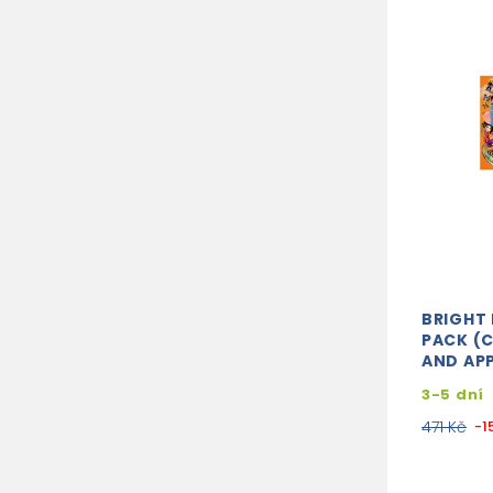
BRIGHT 
PACK (
AND AP
3-5 dní
471 Kč
-1