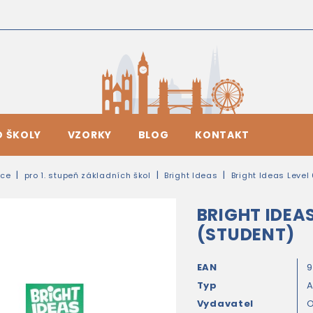
O ŠKOLY
VZORKY
BLOG
KONTAKT
ice
pro 1. stupeň základních škol
Bright Ideas
Bright Ideas Level
BRIGHT IDEAS
(STUDENT)
EAN
9
Typ
A
Vydavatel
O