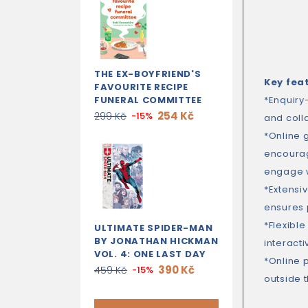
THE EX-BOYFRIEND'S
Key fea
FAVOURITE RECIPE
FUNERAL COMMITTEE
*Enquiry
254 Kč
299 Kč
-15%
and coll
*Online 
encourag
engage w
*Extensi
ensures 
*Flexibl
ULTIMATE SPIDER-MAN
BY JONATHAN HICKMAN
interact
VOL. 4: ONE LAST DAY
*Online 
390 Kč
459 Kč
-15%
outside 