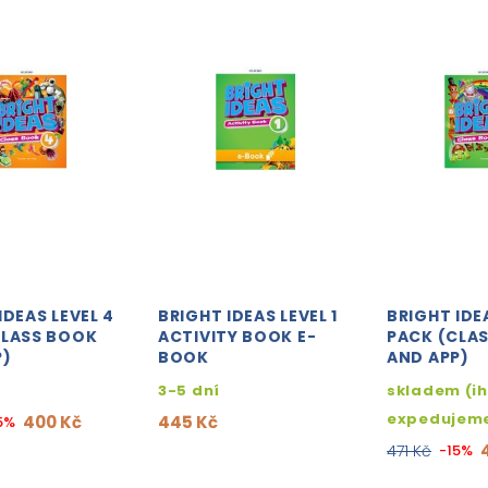
IDEAS LEVEL 4
BRIGHT IDEAS LEVEL 1
BRIGHT IDEA
CLASS BOOK
ACTIVITY BOOK E-
PACK (CLA
P)
BOOK
AND APP)
3-5 dní
skladem (i
expedujem
400 Kč
445 Kč
5%
471 Kč
-15%