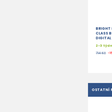
BRIGHT 
CLASS 
DIGITAL
2-3 týd
714 Kč
-1
OSTATNÍ 