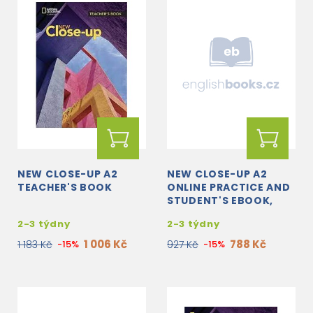
NEW CLOSE-UP A2
NEW CLOSE-UP A2
TEACHER'S BOOK
ONLINE PRACTICE AND
STUDENT'S EBOOK,
PRINTED ACCESS CODE
2-3 týdny
2-3 týdny
1 006 Kč
788 Kč
1 183 Kč
-15%
927 Kč
-15%