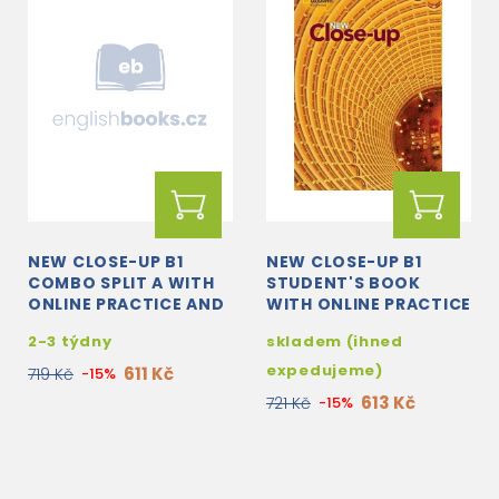
NEW CLOSE-UP B1
NEW CLOSE-UP B1
COMBO SPLIT A WITH
STUDENT'S BOOK
ONLINE PRACTICE AND
WITH ONLINE PRACTICE
STUDENT'S EBOOK
AND STUDENT'S
2-3 týdny
skladem (ihned
EBOOK
expedujeme)
611 Kč
719 Kč
-15%
613 Kč
721 Kč
-15%