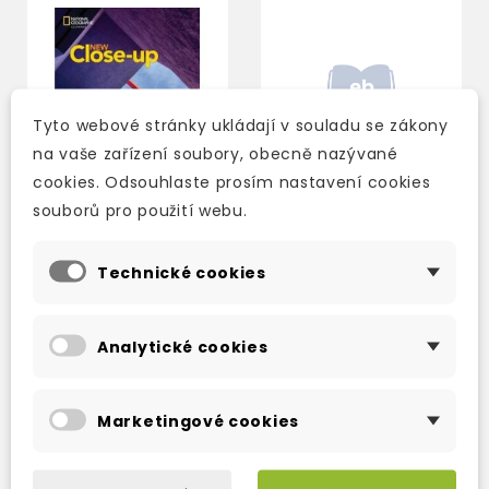
Tyto webové stránky ukládají v souladu se zákony
na vaše zařízení soubory, obecně nazývané
cookies. Odsouhlaste prosím nastavení cookies
souborů pro použití webu.
Technické cookies
NEW CLOSE-UP A2
NEW CLOSE-UP B1
STUDENT'S BOOK
SPLIT B WITH ONLINE
WITH ONLINE PRACTICE
PRACTICE AND
AND STUDENT'S
STUDENT'S EBOOK
Analytické cookies
2-3 týdny
2-3 týdny
EBOOK
613 Kč
487 Kč
721 Kč
-15%
573 Kč
-15%
Marketingové cookies