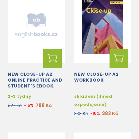
NEW CLOSE-UP A2
NEW CLOSE-UP A2
ONLINE PRACTICE AND
WORKBOOK
STUDENT'S EBOOK,
ELECTRIC ACCESS
2-3 týdny
skladem (ihned
CODE
expedujeme)
788 Kč
927 Kč
-15%
283 Kč
333 Kč
-15%