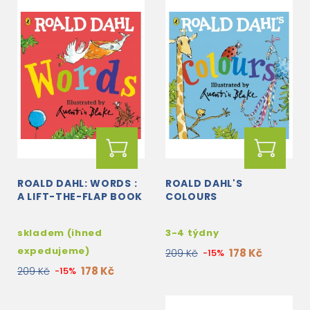
ROALD DAHL: WORDS :
ROALD DAHL'S
A LIFT-THE-FLAP BOOK
COLOURS
skladem (ihned
3-4 týdny
expedujeme)
178 Kč
209 Kč
-15%
178 Kč
209 Kč
-15%