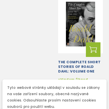
THE COMPLETE SHORT
STORIES OF ROALD
DAHL: VOLUME ONE
skladem (ihned
expedujeme)
Tyto webové stránky ukládají v souladu se zákony
424 Kč
499 Kč
-15%
na vaše zařízení soubory, obecně nazývané
cookies. Odsouhlaste prosím nastavení cookies
souborů pro použití webu.