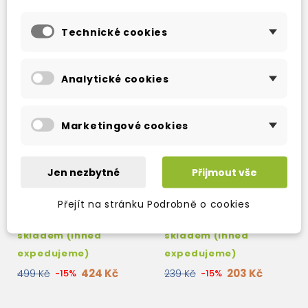
Technické cookies
Analytické cookies
Marketingové cookies
Jen nezbytné
Přijmout vše
THE COMPLETE SHORT
ROALD DAHL: EASTER
STORIES OF ROALD
EGGSTRAVAGANZA
Přejít na stránku Podrobně o cookies
DAHL: VOLUME TWO
skladem (ihned
skladem (ihned
expedujeme)
expedujeme)
424 Kč
203 Kč
499 Kč
-15%
239 Kč
-15%