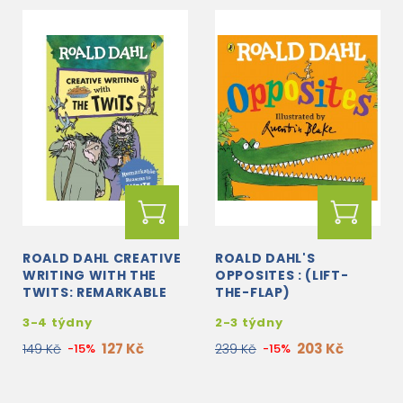
ROALD DAHL CREATIVE
ROALD DAHL'S
WRITING WITH THE
OPPOSITES : (LIFT-
TWITS: REMARKABLE
THE-FLAP)
REASONS TO WRITE
3-4 týdny
2-3 týdny
127 Kč
203 Kč
149 Kč
-15%
239 Kč
-15%