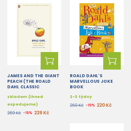
JAMES AND THE GIANT
ROALD DAHL'S
PEACH (THE ROALD
MARVELLOUS JOKE
DAHL CLASSIC
BOOK
COLLECTION)
skladem (ihned
2-3 týdny
expedujeme)
220 Kč
259 Kč
-15%
229 Kč
269 Kč
-15%