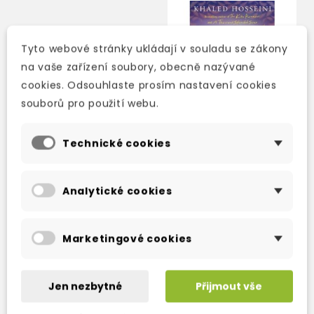
Tyto webové stránky ukládají v souladu se zákony
na vaše zařízení soubory, obecně nazývané
cookies. Odsouhlaste prosím nastavení cookies
souborů pro použití webu.
Technické cookies
AND THE MOUNTAINS
ECHOED
Analytické cookies
2-3 týdny
Marketingové cookies
178 Kč
209 Kč
-15%
Jen nezbytné
Přijmout vše