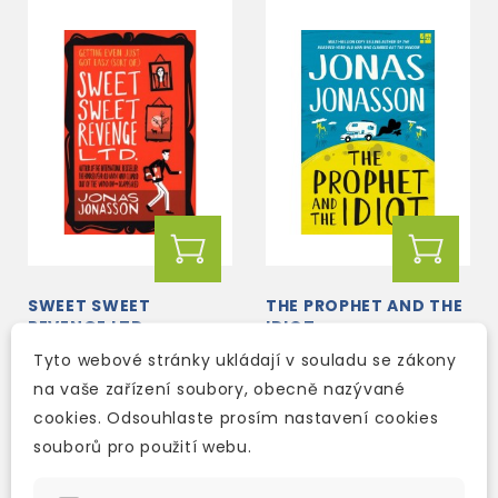
SWEET SWEET
THE PROPHET AND THE
REVENGE LTD.
IDIOT
Tyto webové stránky ukládají v souladu se zákony
skladem (ihned
3-4 týdny
na vaše zařízení soubory, obecně nazývané
expedujeme)
229 Kč
cookies. Odsouhlaste prosím nastavení cookies
269 Kč
-15%
220 Kč
souborů pro použití webu.
259 Kč
-15%