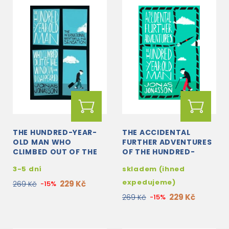
THE HUNDRED-YEAR-
THE ACCIDENTAL
OLD MAN WHO
FURTHER ADVENTURES
CLIMBED OUT OF THE
OF THE HUNDRED-
WINDOW AND
YEAR-OLD MAN
3-5 dní
skladem (ihned
DISAPPEARED
expedujeme)
229 Kč
269 Kč
-15%
229 Kč
269 Kč
-15%